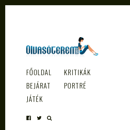
OLVASÓTEREM.COM – AZ
könyvekről könyvbarátoknak
FŐOLDAL
KRITIKÁK
EGÉSZSÉGES OLVASÁS TÁMOGATÓJ
BEJÁRAT
PORTRÉ
JÁTÉK
KERESÉS