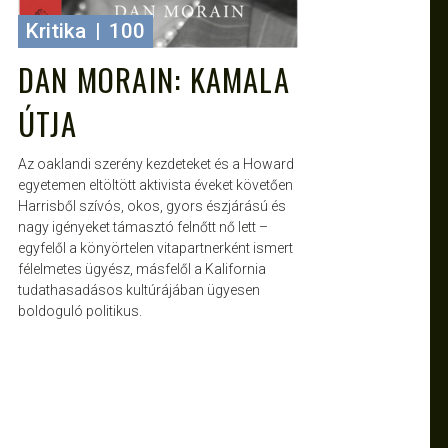
Kritika
|
100
DAN MORAIN: KAMALA
ÚTJA
Az oaklandi szerény kezdeteket és a Howard
egyetemen eltöltött aktivista éveket követően
Harrisből szívós, okos, gyors észjárású és
nagy igényeket támasztó felnőtt nő lett –
egyfelől a könyörtelen vitapartnerként ismert
félelmetes ügyész, másfelől a Kalifornia
tudathasadásos kultúrájában ügyesen
boldoguló politikus.