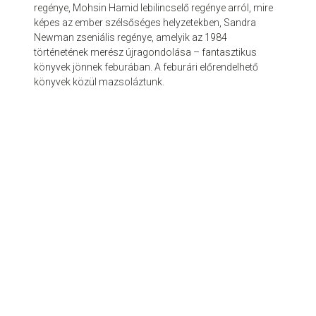
regénye, Mohsin Hamid lebilincselő regénye arról, mire
képes az ember szélsőséges helyzetekben, Sandra
Newman zseniális regénye, amelyik az 1984
történetének merész újragondolása – fantasztikus
könyvek jönnek feburában. A feburári előrendelhető
könyvek közül mazsoláztunk.
© 2026 olvasóterem.com - az egészséges olvasás támogatója.