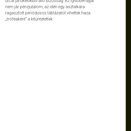
utcai járókelőkből álló bizottság. Az IgNobel-díjjal
nem jár pénzjutalom, az idén egy asztalkára
ragasztott periódusos táblázatot vihettek haza
„trófeaként” a kitüntetettek.