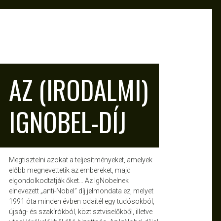
DELKA
DEC 2, 2011
AZ (IRODALMI)
IGNOBEL-DÍJ
Megtisztelni azokat a teljesítményeket, amelyek
előbb megnevettetik az embereket, majd
elgondolkodtatják őket… Az IgNobelnek
elnevezett „anti-Nobel” díj jelmondata ez, melyet
1991 óta minden évben odaítél egy tudósokból,
újság- és szakírókból, köztisztviselőkből, illetve