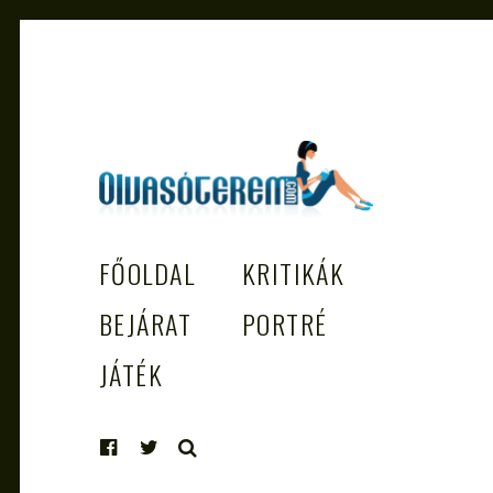
OLVASÓTEREM.COM – AZ
könyvekről könyvbarátoknak
FŐOLDAL
KRITIKÁK
EGÉSZSÉGES OLVASÁS TÁMOGATÓJ
BEJÁRAT
PORTRÉ
JÁTÉK
KERESÉS