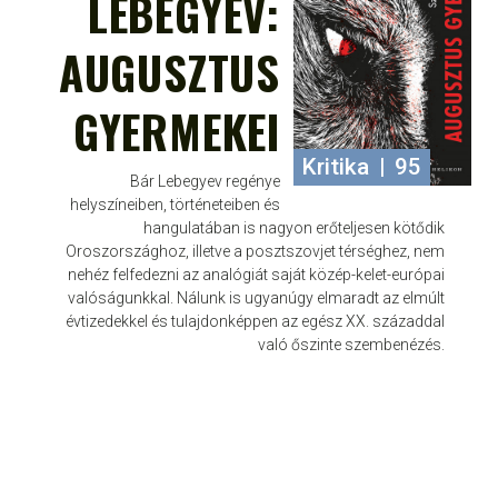
LEBEGYEV:
AUGUSZTUS
GYERMEKEI
Kritika
|
95
Bár Lebegyev regénye
helyszíneiben, történeteiben és
hangulatában is nagyon erőteljesen kötődik
Oroszországhoz, illetve a posztszovjet térséghez, nem
nehéz felfedezni az analógiát saját közép-kelet-európai
valóságunkkal. Nálunk is ugyanúgy elmaradt az elmúlt
évtizedekkel és tulajdonképpen az egész XX. századdal
való őszinte szembenézés.