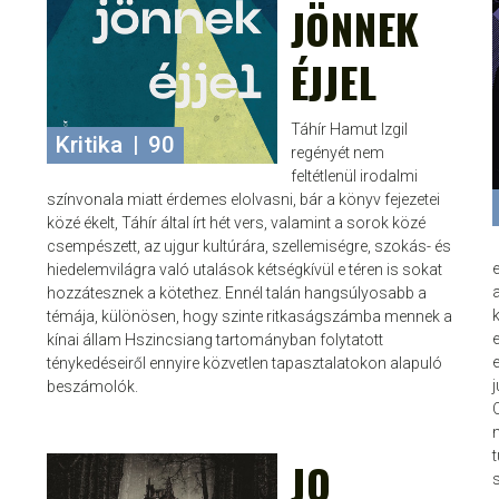
JÖNNEK
ÉJJEL
Táhír Hamut Izgil
Kritika
|
90
regényét nem
feltétlenül irodalmi
színvonala miatt érdemes elolvasni, bár a könyv fejezetei
közé ékelt, Táhír által írt hét vers, valamint a sorok közé
csempészett, az ujgur kultúrára, szellemiségre, szokás- és
hiedelemvilágra való utalások kétségkívül e téren is sokat
hozzátesznek a kötethez. Ennél talán hangsúlyosabb a
témája, különösen, hogy szinte ritkaságszámba mennek a
kínai állam Hszincsiang tartományban folytatott
ténykedéseiről ennyire közvetlen tapasztalatokon alapuló
beszámolók.
JO
JANCE
FEBR 8, 2024