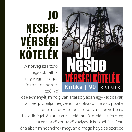
JO
JAN 10, 2025
JANCE
NESBØ:
VÉRSÉGI
KÖTELÉK
A norvég szerzőtől
megszokhattuk,
hogy eléggé magas
fokozaton pörgeti
Kritika
|
90
regényei
cselekményét, mindig van a tarsolyában egy-két csavar,
amivel próbálja megvezetni az olvasót – a szó pozitív
értelmében –, ezzel is fokozva regényeiben a
feszültséget. A karakterei általában jól eltaláltak, és még
ha van is közöttük közhelyes, klisékből felépített,
általában mindenkinek megvan a maga helye és szerepe