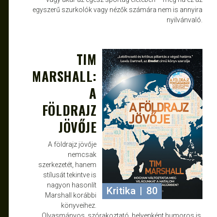
egyszerű szurkolók vagy nézők számára nem is annyira
nyilvánvaló.
TIM
ÁPR 11, 2024
JANCE
MARSHALL:
A
FÖLDRAJZ
JÖVŐJE
A földrajz jövője
nemcsak
szerkezetét, hanem
stílusát tekintve is
nagyon hasonlít
Kritika
|
80
Marshall korábbi
könyveihez.
Olvasmányos, szórakoztató, helyenként humoros is,