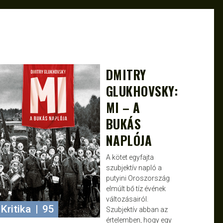
DMITRY
JANCE
MÁJ 25, 2025
GLUKHOVSKY:
MI – A
BUKÁS
NAPLÓJA
A kötet egyfajta
szubjektív napló a
putyini Oroszország
elmúlt bő tíz évének
változásairól.
Kritika
|
95
Szubjektív abban az
értelemben, hogy egy