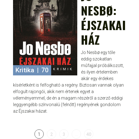
NESBØ:
ÉJSZAKAI
HÁZ
Jo Nesbø egy tőle
eddig szokatlan
műfajjal próbálkozott,
Kritika
|
70
és ilyen értelemben
akár egy érdekes
kísérletként is felfogható a regény. Biztosan vannak olyan
elfogult rajongói, akik nem értenek egyet a
véleményemmel, de én a magam részéről a szerző eddigi
leggyengébb színvonalú (felnőtt) regényének gondolom
az Éjszakai házat.
1
2
3
…
40