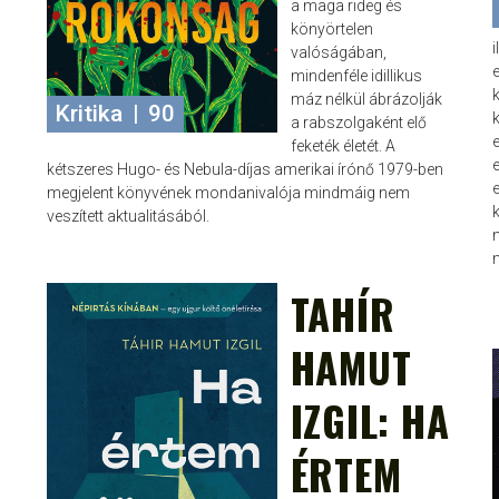
a maga rideg és
könyörtelen
i
valóságában,
mindenféle idillikus
máz nélkül ábrázolják
Kritika
|
90
a rabszolgaként elő
feketék életét. A
kétszeres Hugo- és Nebula-díjas amerikai írónő 1979-ben
megjelent könyvének mondanivalója mindmáig nem
veszített aktualitásából.
TAHÍR
JANCE
JÚL 8, 2024
HAMUT
IZGIL: HA
ÉRTEM