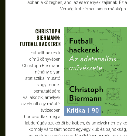
abban a közegben, ahol az események zajlanak. Ez a
Vérségi kötelékben sincs másképp.
CHRISTOPH
SZEPT 16, 2024
JANCE
BIERMANN:
FUTBALLHACKEREK
Futballhackerek
című könyvében
Christoph Biermann
néhány olyan
statisztikai mutató
vagy modell
bemutatására
vállalkozik, amelyek
az elmúlt egy-másfél
Kritika
|
90
évtizedben
honosodtak meg a
labdarúgás szakértői berkeiben, és amelyek némelyike
komoly változást hozott egy-egy klub és bajnokság,
vagy akár az egész sportág életében – még ha ez az