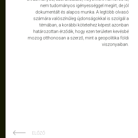
nem tudományos igényességgel megírt, de jól
dokumentált és alapos munka. A legtöbb olvasó
számára valószínűleg újdonságokkal is szolgál a
témában, a korábbi köteteihez képest azonban
határozottan érződik, hogy ezen területen kevésbé
mozog otthonosan a szerző, mint a geopolitika földi
viszonyaiban.
ELŐZŐ