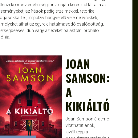
llenzéki orosz értelmiségi prizmáján keresztül láttatja az
eseményeket, az írások pedig érzelmekkel, retorikai
fogásokkal teli, impulzív hangvételű véleménycikkek,
amelyeket áthat az egyre elhatalmasodó csalódottság,
kétségbeesés, düh vagy az ezeket palástolni próbáló
rónia.
JOAN
JANCE
NOV 17, 2024
SAMSON:
A
KIKIÁLTÓ
Joan Samson érdemei
vitathatatlanok,
kiváltképp a