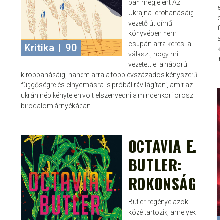
ban megjelent Az
e
Ukrajna lerohanásáig
vezető út című
könyvében nem
csupán arra keresi a
Kritika
|
90
választ, hogy mi
i
vezetett el a háború
kirobbanásáig, hanem arra a több évszázados kényszerű
függőségre és elnyomásra is próbál rávilágítani, amit az
ukrán nép kénytelen volt elszenvedni a mindenkori orosz
birodalom árnyékában.
OCTAVIA E.
JANCE
OKT 22, 2024
BUTLER:
ROKONSÁG
Butler regénye azok
közé tartozik, amelyek