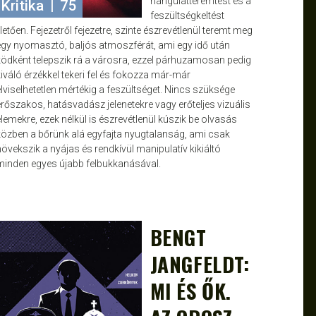
hangulatteremtést és a
Kritika
|
75
feszültségkeltést
lletően. Fejezetről fejezetre, szinte észrevétlenül teremt meg
egy nyomasztó, baljós atmoszférát, ami egy idő után
ködként telepszik rá a városra, ezzel párhuzamosan pedig
kiváló érzékkel tekeri fel és fokozza már-már
elviselhetetlen mértékig a feszültséget. Nincs szüksége
erőszakos, hatásvadász jelenetekre vagy erőteljes vizuális
elemekre, ezek nélkül is észrevétlenül kúszik be olvasás
közben a bőrünk alá egyfajta nyugtalanság, ami csak
növekszik a nyájas és rendkívül manipulatív kikiáltó
minden egyes újabb felbukkanásával.
BENGT
JANCE
JÚN 24, 2024
JANGFELDT:
MI ÉS ŐK.