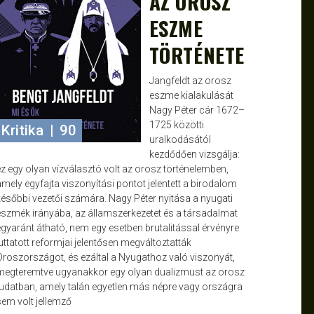
AZ OROSZ
ESZME
TÖRTÉNETE
Jangfeldt az orosz
eszme kialakulását
Nagy Péter cár 1672–
1725 közötti
Kritika
|
90
uralkodásától
kezdődően vizsgálja:
ez egy olyan vízválasztó volt az orosz történelemben,
amely egyfajta viszonyítási pontot jelentett a birodalom
későbbi vezetői számára. Nagy Péter nyitása a nyugati
eszmék irányába, az államszerkezetet és a társadalmat
egyaránt átható, nem egy esetben brutalitással érvényre
juttatott reformjai jelentősen megváltoztatták
Oroszországot, és ezáltal a Nyugathoz való viszonyát,
megteremtve ugyanakkor egy olyan dualizmust az orosz
tudatban, amely talán egyetlen más népre vagy országra
sem volt jellemző