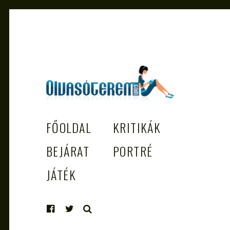
OLVASÓTEREM.COM – AZ
könyvekről könyvbarátoknak
FŐOLDAL
KRITIKÁK
EGÉSZSÉGES OLVASÁS TÁMOGATÓJ
BEJÁRAT
PORTRÉ
JÁTÉK
KERESÉS