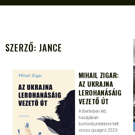
SZERZŐ:
JANCE
A
MIHAIL ZIGAR:
JANCE
ÁPR 6, 2025
AZ UKRAJNA
LEROHANÁSÁIG
VEZETŐ ÚT
A Berlinben élő,
hazájában
börtönbüntetésre ítélt
orosz újságíró 2023-