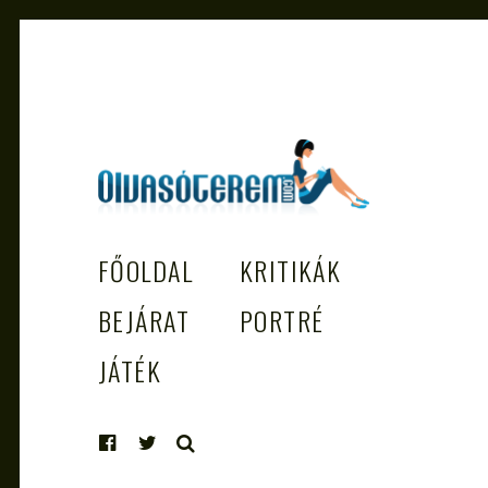
OLVASÓTEREM.COM – AZ
könyvekről könyvbarátoknak
FŐOLDAL
KRITIKÁK
EGÉSZSÉGES OLVASÁS TÁMOGATÓJ
BEJÁRAT
PORTRÉ
JÁTÉK
KERESÉS