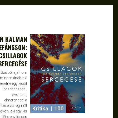
ÓN KALMAN
JAN 2, 2024
KINGA
EFÁNSSON:
CSILLAGOK
SERCEGÉSE
Szívből ajánlom
mindenkinek, aki
zeretne egy kicsit
lecsendesedni,
elvonulni,
elmerengeni a
ton és a régmúlt
Kritika
|
100
dőkön, aki egy kis
időre egy idegen