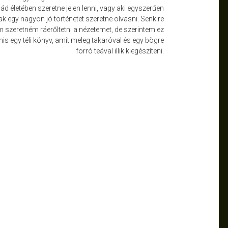
ád életében szeretne jelen lenni, vagy aki egyszerűen
k egy nagyon jó történetet szeretne olvasni. Senkire
 szeretném ráerőltetni a nézetemet, de szerintem ez
nis egy téli könyv, amit meleg takaróval és egy bögre
forró teával illik kiegészíteni.