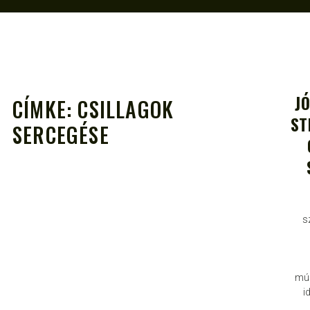
J
CÍMKE:
CSILLAGOK
ST
SERCEGÉSE
A
s
múl
i