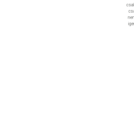
csal
csa
nem
ige