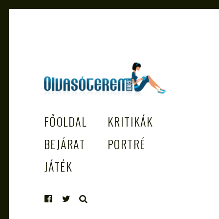
OLVASÓTEREM.COM – AZ
könyvekről könyvbarátoknak
FŐOLDAL
KRITIKÁK
EGÉSZSÉGES OLVASÁS TÁMOGATÓJ
BEJÁRAT
PORTRÉ
JÁTÉK
KERESÉS