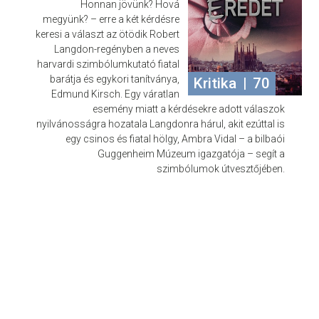
Honnan jövünk? Hová
megyünk? – erre a két kérdésre
keresi a választ az ötödik Robert
Langdon-regényben a neves
harvardi szimbólumkutató fiatal
barátja és egykori tanítványa,
Kritika
|
70
Edmund Kirsch. Egy váratlan
esemény miatt a kérdésekre adott válaszok
nyilvánosságra hozatala Langdonra hárul, akit ezúttal is
egy csinos és fiatal hölgy, Ambra Vidal – a bilbaói
Guggenheim Múzeum igazgatója – segít a
szimbólumok útvesztőjében.