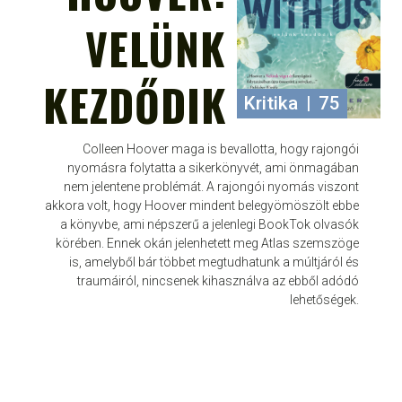
VELÜNK
KEZDŐDIK
Kritika
|
75
Colleen Hoover maga is bevallotta, hogy rajongói
nyomásra folytatta a sikerkönyvét, ami önmagában
nem jelentene problémát. A rajongói nyomás viszont
akkora volt, hogy Hoover mindent belegyömöszölt ebbe
a könyvbe, ami népszerű a jelenlegi BookTok olvasók
körében. Ennek okán jelenhetett meg Atlas szemszöge
is, amelyből bár többet megtudhatunk a múltjáról és
traumáiról, nincsenek kihasználva az ebből adódó
lehetőségek.