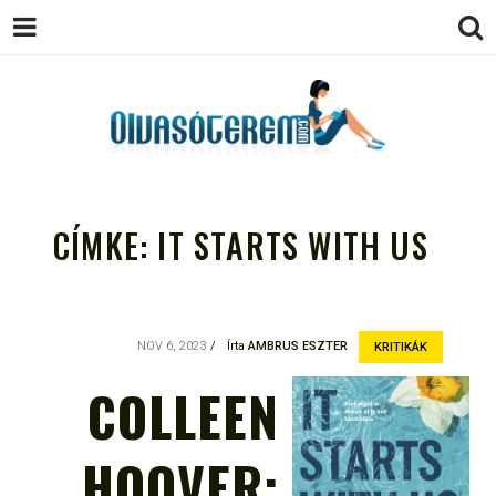
OLVASÓTEREM.COM – AZ
könyvekről könyvbarátoknak
EGÉSZSÉGES OLVASÁS
CÍMKE:
IT STARTS WITH US
TÁMOGATÓJA
NOV 6, 2023
Írta
AMBRUS ESZTER
KRITIKÁK
COLLEEN
HOOVER: