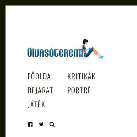
OLVASÓTEREM.COM – AZ
könyvekről könyvbarátoknak
FŐOLDAL
KRITIKÁK
EGÉSZSÉGES OLVASÁS TÁMOGATÓJ
BEJÁRAT
PORTRÉ
JÁTÉK
KERESÉS