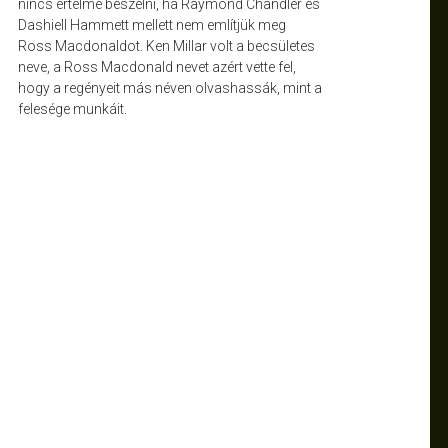
nincs értelme beszélni, ha Raymond Chandler és
Dashiell Hammett mellett nem említjük meg
Ross Macdonaldot. Ken Millar volt a becsületes
neve, a Ross Macdonald nevet azért vette fel,
hogy a regényeit más néven olvashassák, mint a
felesége munkáit.