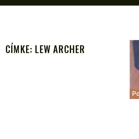
CÍMKE:
LEW ARCHER
A
Po