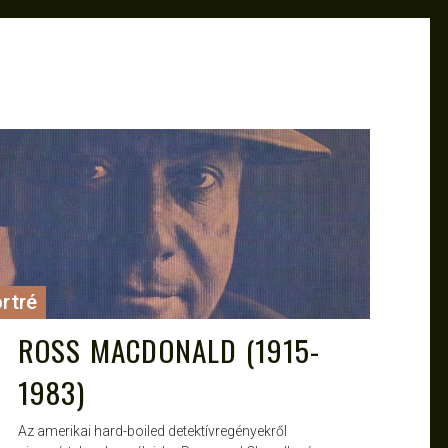
ATTILA
DEC 13, 2013
rtré
ROSS MACDONALD (1915-
1983)
Az amerikai hard-boiled detektívregényekről