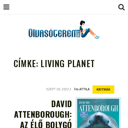
OLVASÓTEREM.COM – AZ
könyvekről könyvbarátoknak
EGÉSZSÉGES OLVASÁS
CÍMKE:
LIVING PLANET
TÁMOGATÓJA
SZEPT 26, 2023
Írta
ATTILA
KRITIKÁK
DAVID
ATTENBOROUGH:
AZ ÉLŐ BOLYGÓ