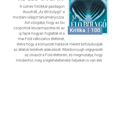
A színes fotókkal gazdagon
illusztrált „Az élő bolygó” a
mostani világot tanulmányozza.
Azt vizsgálja, hogy az ősi
csoportok leszármazottai és az
Kritika
|
100
új fajok hogyan foglalták el a
mai Föld változatos élettereit,
illetve hogy a környezeti hatások miként befolyásolják
az állatok testének alakulását. Attenborough végigvezeti
az olvasót a Föld életterein, és megmutatja, hogy
mindenhol, még a leglehetetlenebb helyeken is van élet.