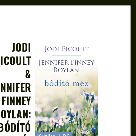
JODI
JAN 19, 2024
EMŐKE
ICOULT
&
ENNIFER
FINNEY
OYLAN:
BÓDÍTÓ