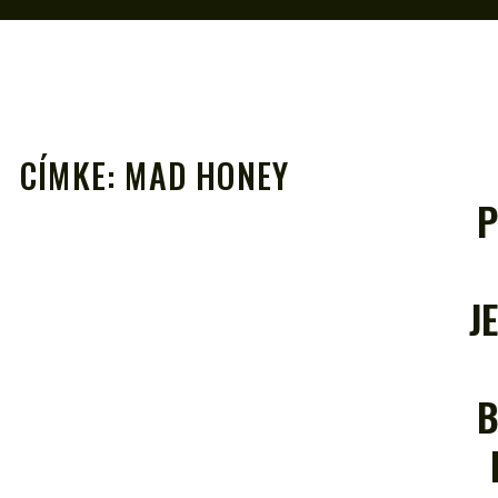
CÍMKE:
MAD HONEY
P
A
J
B