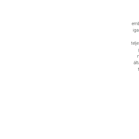
emb
iga
tel
ált