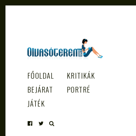
OLVASÓTEREM.COM – AZ
könyvekről könyvbarátoknak
FŐOLDAL
KRITIKÁK
EGÉSZSÉGES OLVASÁS TÁMOGATÓJ
BEJÁRAT
PORTRÉ
JÁTÉK
KERESÉS