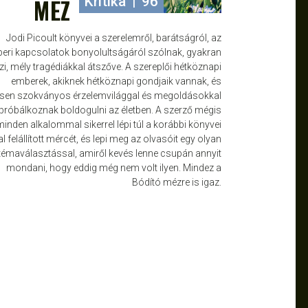
MÉZ
Kritika
|
96
Jodi Picoult könyvei a szerelemről, barátságról, az
eri kapcsolatok bonyolultságáról szólnak, gyakran
zi, mély tragédiákkal átszőve. A szereplői hétköznapi
emberek, akiknek hétköznapi gondjaik vannak, és
jesen szokványos érzelemvilággal és megoldásokkal
próbálkoznak boldogulni az életben. A szerző mégis
minden alkalommal sikerrel lépi túl a korábbi könyvei
al felállított mércét, és lepi meg az olvasóit egy olyan
témaválasztással, amiről kevés lenne csupán annyit
mondani, hogy eddig még nem volt ilyen. Mindez a
Bódító mézre is igaz.