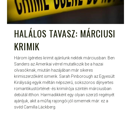
HALÁLOS TAVASZ: MÁRCIUSI
KRIMIK
Három ígéretes krimit ajánlunk nektek márciusban: Ben
Sanders az Amerikai vérrel mutatkozik be a hazai
olvasóknak, miután hazájában már sikeres
krimiszerzőként ismerik. Sarah Pinborough az Egyesült
Királyság egyik méltán népszerű, sokszoros díjnyertes
romantikustörténet- és krimiírója szintén márciusban
debütál itthon. Harmadikként egy olyan szerző regényét
ajánljuk, akit a műfaj rajongói jól ismernek már: ez a
svéd Camilla Läckberg.