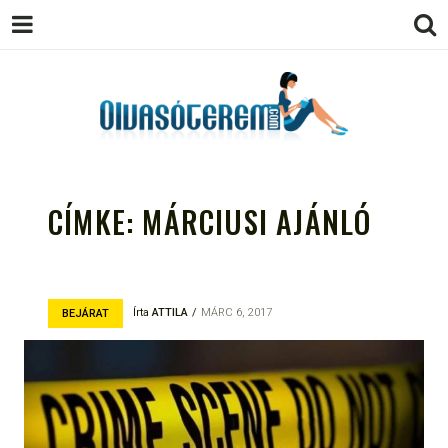
OLVASÓTEREM.COM – AZ
könyvekről könyvbarátoknak
EGÉSZSÉGES OLVASÁS
CÍMKE:
MÁRCIUSI AJÁNLÓ
TÁMOGATÓJA
Írta
ATTILA
MÁRC 6, 2017
BEJÁRAT