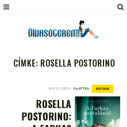
OLVASÓTEREM.COM – AZ
könyvekről könyvbarátoknak
EGÉSZSÉGES OLVASÁS
CÍMKE:
ROSELLA POSTORINO
TÁMOGATÓJA
NOV 25, 2020
Írta
ATTILA
KRITIKÁK
ROSELLA
POSTORINO: