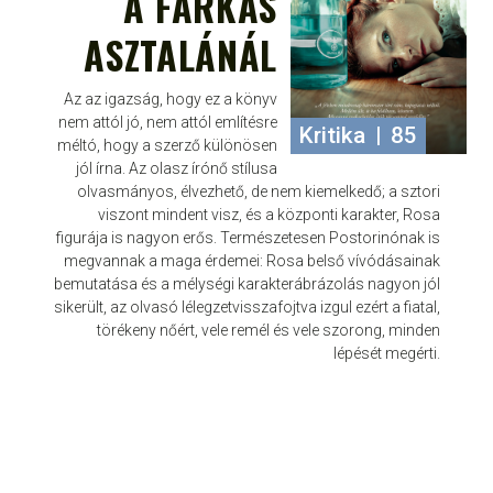
A FARKAS
ASZTALÁNÁL
Az az igazság, hogy ez a könyv
nem attól jó, nem attól említésre
Kritika
|
85
méltó, hogy a szerző különösen
jól írna. Az olasz írónő stílusa
olvasmányos, élvezhető, de nem kiemelkedő; a sztori
viszont mindent visz, és a központi karakter, Rosa
figurája is nagyon erős. Természetesen Postorinónak is
megvannak a maga érdemei: Rosa belső vívódásainak
bemutatása és a mélységi karakterábrázolás nagyon jól
sikerült, az olvasó lélegzetvisszafojtva izgul ezért a fiatal,
törékeny nőért, vele remél és vele szorong, minden
lépését megérti.