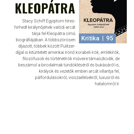
KLEOPÁTRA
Stacy Schiff Egyiptom híres-
hirhedt királynőjének valódi arcát
tárja fel Kleopátra című
Kritika
|
95
biográfiájában. A többszörösen
díjazott, többek között Pulitzer-
díjjal is kitüntetett amerikai írónő korabeli írók, emlékírók,
filozófusok és történetírók műveire támaszkodik, de
beszámol a birodalmak tündökléséről és bukásáról is,
királyok és vezetők emberi arcát villantja fel,
pálfordulásokról, visszaélésekről, luxusról és
hatalomról ír.