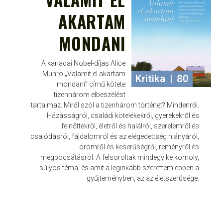
AKARTAM
MONDANI
A kanadai Nobel-díjas Alice
Munro „Valamit el akartam
Kritika
|
80
mondani” című kötete
tizenhárom elbeszélést
tartalmaz. Miről szól a tizenhárom történet? Mindenről.
Házasságról, családi kötelékekről, gyerekekről és
felnőttekről, életről és halálról, szerelemről és
csalódásról, fájdalomról és az elégedettség hiányáról,
örömről és keserűségről, reményről és
megbocsátásról. A felsoroltak mindegyike komoly,
súlyos téma, és amit a leginkább szerettem ebben a
gyűjteményben, az az életszerűsége.