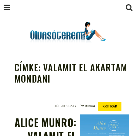
OLVASÓTEREM.COM – AZ
könyvekről könyvbarátoknak
EGÉSZSÉGES OLVASÁS
CÍMKE:
VALAMIT EL AKARTAM
TÁMOGATÓJA
MONDANI
JÚL 30, 2023
Írta
KINGA
KRITIKÁK
ALICE MUNRO:
VALAMIT EL