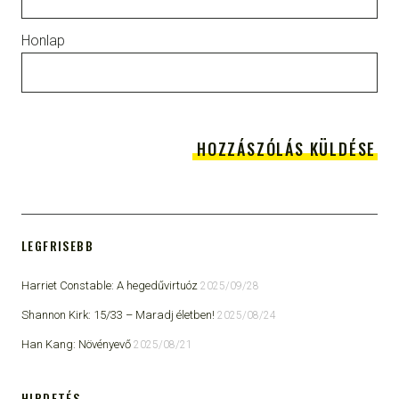
Honlap
LEGFRISEBB
Harriet Constable: A hegedűvirtuóz
2025/09/28
Shannon Kirk: 15/33 ​– Maradj életben!
2025/08/24
Han Kang: Növényevő
2025/08/21
HIRDETÉS