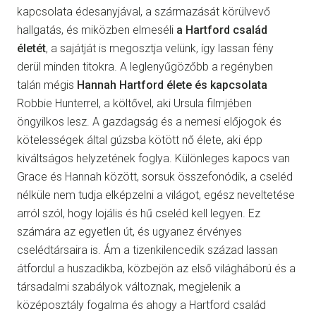
kapcsolata édesanyjával, a származását körülvevő
hallgatás, és miközben elmeséli
a Hartford család
életét
, a sajátját is megosztja velünk, így lassan fény
derül minden titokra. A leglenyűgözőbb a regényben
talán mégis
Hannah Hartford élete és kapcsolata
Robbie Hunterrel, a költővel, aki Ursula filmjében
öngyilkos lesz. A gazdagság és a nemesi előjogok és
kötelességek által gúzsba kötött nő élete, aki épp
kiváltságos helyzetének foglya. Különleges kapocs van
Grace és Hannah között, sorsuk összefonódik, a cseléd
nélküle nem tudja elképzelni a világot, egész neveltetése
arról szól, hogy lojális és hű cseléd kell legyen. Ez
számára az egyetlen út, és ugyanez érvényes
cselédtársaira is. Ám a tizenkilencedik század lassan
átfordul a huszadikba, közbejön az első világháború és a
társadalmi szabályok változnak, megjelenik a
középosztály fogalma és ahogy a Hartford család