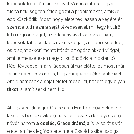
kapcsolatot eltűnt unokájával Marcussal, és hogyan
tudna neki segíteni feldolgozni a problémákat, amikkel
épp küszködik. Most, hogy életének lassan a végére ér,
szembe tud nézni a saját tévedéseivel, mintegy kívülről
látja régi önmagát, az édesanyjával való viszonyát,
kapcsolatát a családdal akit szolgált, a többi cseléddel,
és a saját akkori mentalitását, az egész akkori világot,
ami természetesen nagyon különbözik a mostanitól.
Régi tévedései már világosan állnak előtte, és most már
talán képes lesz arra is, hogy megossza őket valakivel.
Ám ő nemcsak a saját életét meséli el, hanem egy olyan
titkot
is, amit senki nem tud.
Ahogy végigkísérjük Grace és a Hartford nővérek életét
lassan kibontakozik előttünk nem csak a két gyönyörű
nővér, hanem
a cseléd, Grace drámája
is. A saját sivár
élete, aminek legfőbb értelme a Család, akiket szolgál,