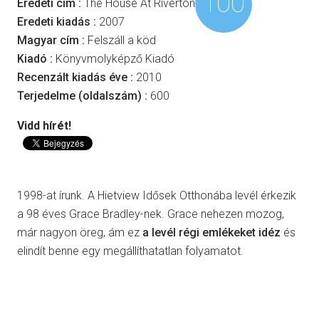
100
Eredeti cím :
The House At Riverton
Eredeti kiadás :
2007
Magyar cím :
Felszáll a köd
Kiadó :
Könyvmolyképző Kiadó
Recenzált kiadás éve :
2010
Terjedelme (oldalszám) :
600
Vidd hírét!
1998-at írunk. A Hietview Idősek Otthonába levél érkezik
a 98 éves Grace Bradley-nek. Grace nehezen mozog,
már nagyon öreg, ám ez
a levél régi emlékeket idéz
és
elindít benne egy megállíthatatlan folyamatot.