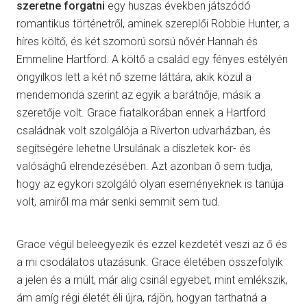
szeretne forgatni
egy huszas években játszódó
romantikus történetről, aminek szereplői Robbie Hunter, a
híres költő, és két szomorú sorsú nővér Hannah és
Emmeline Hartford. A költő a család egy fényes estélyén
öngyilkos lett a két nő szeme láttára, akik közül a
mendemonda szerint az egyik a barátnője, másik a
szeretője volt. Grace fiatalkorában ennek a Hartford
családnak volt szolgálója a Riverton udvarházban, és
segítségére lehetne Ursulának a díszletek kor- és
valósághű elrendezésében. Azt azonban ő sem tudja,
hogy az egykori szolgáló olyan eseményeknek is tanúja
volt, amiről ma már senki semmit sem tud.
Grace végül beleegyezik és ezzel kezdetét veszi az ő és
a mi csodálatos utazásunk. Grace életében összefolyik
a jelen és a múlt, már alig csinál egyebet, mint emlékszik,
ám amíg régi életét éli újra, rájön, hogyan tarthatná a