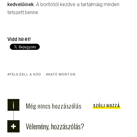
kedvelőinek
. A borítótól kezdve a tartalmáig minden
tetszett benne.
Vidd hírét!
FELSZÁLL A KÖD
KATE MORTON
i
Még nincs hozzászólás
SZÓLJ HOZZÁ
Vélemény, hozzászólás?