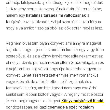
drámája kiteljesedik, új lehetőségek jelennek meg előttük
is. A regény nemcsak szereplőinek drámáját mutatja be,
hanem egy
hatalmas társadalmi változásnak
is
tanújává teszi az olvasót. Ezt jól szemlélteti az a tény is,
hogy a valamikori szolgálóból az idők során régész lesz.
Rég nem olvastam olyan könyvet, ami annyira magával
ragadott, hogy teljesen azonosulni tudtam egy vagy több
szereplővel, és ez a könyv ismét megadta nekem ezt az
élményt. Szinte párhuzamosan éltem Grace világában és
a sajátomban, alig várva, hogy újra kezembe vegyem a
könyvet. Lehet azért tetszett ennyire, mert romantikus
vagyok és nő, de a történetben rejlő izgalmak és a
fantasztikus stílus, amiben íródott nem hagy csalódni
senkit sem, ebben biztos vagyok. A regény most először
jelenik meg magyarul a szegedi
Könyvmolyképző Kiadó
gondozásában, és igazi
csemege a szépirodalom