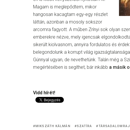
Magam is meglepődtem, mikor
hangosan kacagtam egy-egy részlet
láttán, azonban a mosoly sokszor
arcomra fagyott. A műben Zrínyi sok olyan szen
emberekre nézve, mely igencsak elgondolkodtat
sikerült kiolvasnom, annyira fordulatos és érde
belegondolunk a korrupt világ igazságtalanságai
Gúnnyal ugyan, de nevethetünk. Talán még a S
megértésében is segíthet, bár inkább
a másik o
Vidd hírét!
MIKSZÁTH KÁLMÁN
SZATÍRA
TÁRSADALOMRA