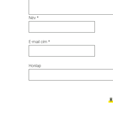
Név
*
E-mail cím
*
Honlap