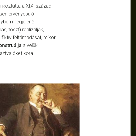
koztatta a XIX. század
ősen érvényesülő
ényben megjelenő
s, tószt) realizálják,
 fiktív feltámadását, mikor
onstruálja
a
velük
asztva őket kora