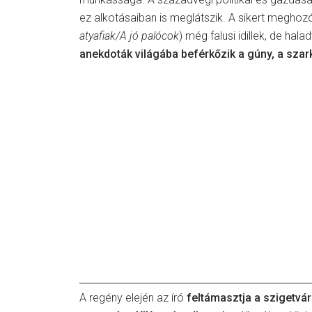
ez alkotásaiban is meglátszik. A sikert meghoz
atyafiak/A jó palócok
) még falusi idillek, de hala
anekdoták világába beférkőzik a gúny, a sza
A regény elején az író
feltámasztja a szigetvári