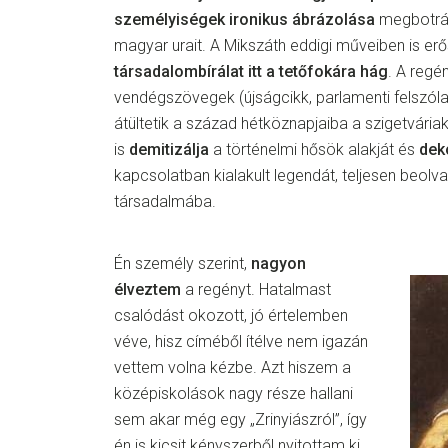
személyiségek ironikus ábrázolása
megbotrán
magyar urait. A Mikszáth eddigi műveiben is er
társadalombírálat itt a tetőfokára hág
. A reg
vendégszövegek (újságcikk, parlamenti felszólalá
átültetik a század hétköznapjaiba a szigetváriak
is
demitizálja
a történelmi hősök alakját és
dek
kapcsolatban kialakult legendát, teljesen beolv
társadalmába.
Én személy szerint,
nagyon
élveztem
a regényt. Hatalmast
csalódást okozott, jó értelemben
véve, hisz címéből ítélve nem igazán
vettem volna kézbe. Azt hiszem a
középiskolások nagy része hallani
sem akar még egy „Zrinyiászról”, így
én is kicsit kényszerből nyitottam ki.