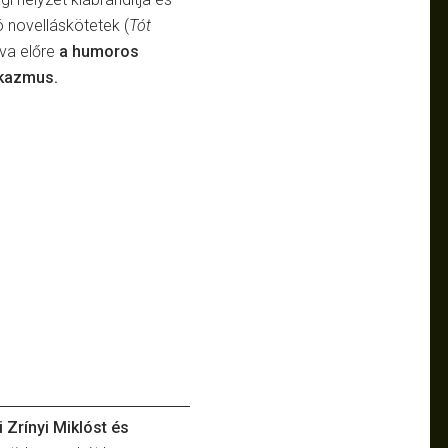
ó novelláskötetek (
Tót
dva előre
a humoros
rkazmus.
 Zrínyi Miklóst és