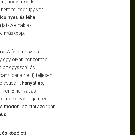
nti, hogy a két kor
nem teljesen így van,
icsinyes és léha
n játszódnak az
ne másképp.
ra
. A feltámasztás
gy egy olyan horizontból
a az egyszerű és
bank, parlament) teljesen
ve csupán
„hanyatlás,
új kor. E hanyatlás
s elmélkedve oldja meg
us módon
, ezúttal azonban
mus
.
 és közéleti