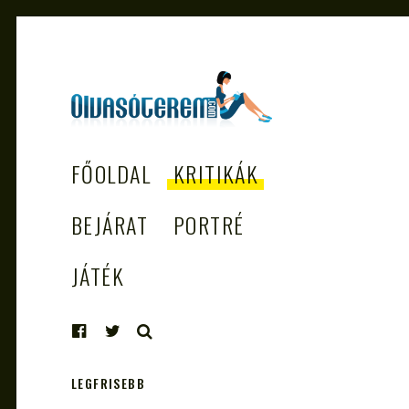
OLVASÓTEREM.COM
könyvekről könyvbarátoknak
FŐOLDAL
KRITIKÁK
– AZ EGÉSZSÉGES
OLVASÁS
BEJÁRAT
PORTRÉ
TÁMOGATÓJA
JÁTÉK
KERESÉS
LEGFRISEBB