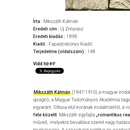
Írta :
Mikszáth Kálmán
Eredeti cím :
Új Zrinyiász
Eredeti kiadás :
1898
Kiadó :
Fapadoskönyv Kiadó
Terjedelme (oldalszám) :
148
Vidd hírét!
Mikszáth Kálmán
(1847-1910) a magyar irod
újságíró, a Magyar Tudományos Akadémia tagja
egyaránt. Stílusa elüt korának irodalmáétól, a 
fele közelít
. Mikszáth egyfajta
„romantikus rea
műveit, melyekre bevallása szerint nagy hatáss
munkássága. A századvégi politikai és gazdaság