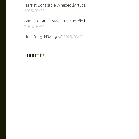
Harriet Constable: A hegedűvirtuóz
2025/09/28
Shannon Kirk: 15/33 ​– Maradj életben!
2025/08/24
Han Kang: Növényevő
2025/08/21
HIRDETÉS