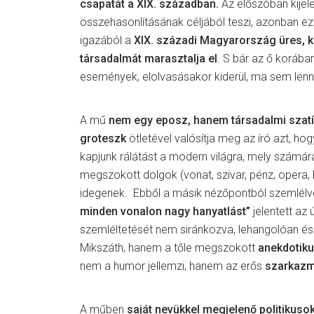
csapatát a XIX. században.
Az előszóban kijele
összehasonlításának céljából teszi, azonban ez 
igazából a
XIX. századi Magyarország üres, k
társadalmát marasztalja el
. S bár az ő korába
események, elolvasásakor kiderül, ma sem len
A mű
nem egy eposz, hanem társadalmi szatí
groteszk
ötletével valósítja meg az író azt, ho
kapjunk rálátást a modern világra, mely számár
megszokott dolgok (vonat, szivar, pénz, opera, 
idegenek. Ebből a másik nézőpontból szemlél
minden vonalon nagy hanyatlást”
jelentett az 
szemléltetését nem siránkozva, lehangolóan é
Mikszáth, hanem a tőle megszokott
anekdotik
nem a humor jellemzi, hanem az erős
szarkaz
A műben
saját nevükkel megjelenő politikusok