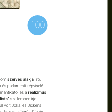
100
alom
szerves alakja
, író,
 és parlamenti képviselő
romantikától és a
realizmus
lista”
szellemben írja
al volt Jókai és Dickens
i helyzet kiábrándítja és