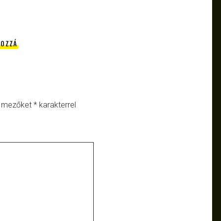
HOZZÁ
ő mezőket
*
karakterrel