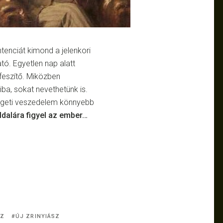
tenciát kimond a jelenkori
ó. Egyetlen nap alatt
kfeszítő. Miközben
ba, sokat nevethetünk is.
zigeti veszedelem könnyebb
ldalára figyel az ember…
JZ
ÚJ ZRINYIÁSZ