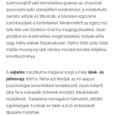
szemszögből való bemutatása gyakran az olvasóval
azonosulni tudó szereplőket eredményez, a mindentudó
narrátor eltűnik és titkolózik, a hősökkel egyszerre
szembesülünk a történtekkel. Mindemellett az egész mű
telis-tele van tűzdelve rövid kis megjegyzésekkel, olyan
jelzőkkel és érzelmekkel, megérzésekkel, melyek előre
vagy hátra utalnak folyamatosan. Olykor több száz oldal
múltán mosolyog ránk néhány mondat bővebb kifejtése,
következménye.
A
sejtetés
misztikuma magával vonja a mély
lélek- és
jellemrajz
létét is. Néha azt hihetjük az író alapos
pszichológiai ismeretekkel rendelkezett, olyan mélyről
tárja fel a szereplők tetteinek eredőjét, lelkületüknek
rezdüléseit. Karakterei önmagukon túlmutató, időtálló
egyéniségek, korának és talán a jövő embereinek
típusaira mutatnak.