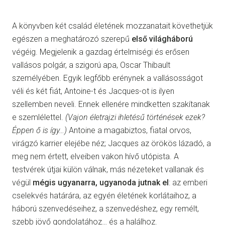
A könyvben két család életének mozzanatait követhetjük
egészen a meghatározó szerepű
első világháború
végéig. Megjelenik a gazdag értelmiségi és erősen
vallásos polgár, a szigorú apa, Oscar Thibault
személyében. Egyik legfőbb erénynek a vallásosságot
véli és két fiát, Antoine-t és Jacques-ot is ilyen
szellemben neveli. Ennek ellenére mindketten szakítanak
e szemlélettel.
(Vajon életrajzi ihletésű történések ezek?
Éppen ő is így…)
Antoine a magabiztos, fiatal orvos,
virágzó karrier elejébe néz; Jacques az örökös lázadó, a
meg nem értett, elveiben vakon hívő utópista. A
testvérek útjai külön válnak, más nézeteket vallanak és
végül
mégis ugyanarra, ugyanoda jutnak el
: az emberi
cselekvés határára, az egyén életének korlátaihoz, a
háború szenvedéseihez, a szenvedéshez, egy remélt,
szebb jövő gondolatához… és a halálhoz.