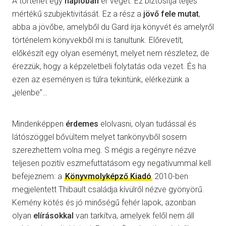
A történet egy
naplóban
ér véget. Ez biztosítja teljes
mértékű szubjektivitását. Ez a rész a
jövő fele mutat
,
abba a jövőbe, amelyből du Gard írja könyvét és amelyről
történelem könyvekből mi is tanultunk. Előrevetít,
előkészít egy olyan eseményt, melyet nem részletez, de
érezzük, hogy a képzeletbeli folytatás oda vezet. És ha
ezen az eseményen is túlra tekintünk, elérkezünk a
„jelenbe”…
Mindenképpen
érdemes
elolvasni, olyan tudással és
látószöggel bővültem melyet tankönyvből sosem
szerezhettem volna meg. S mégis a regényre nézve
teljesen pozitív eszmefuttatásom egy negatívummal kell
befejeznem: a
Könyvmolyképző Kiadó
2010-ben
megjelentett Thibault családja kívülről nézve gyönyörű.
Kemény kötés és jó minőségű fehér lapok, azonban
olyan
elírásokkal
van tarkítva, amelyek felől nem áll