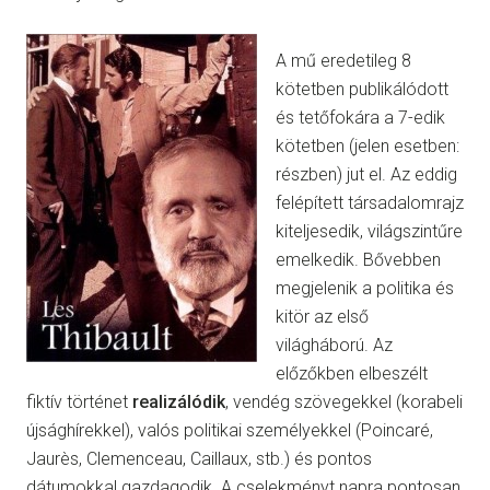
A mű eredetileg 8
kötetben publikálódott
és tetőfokára a 7-edik
kötetben (jelen esetben:
részben) jut el. Az eddig
felépített társadalomrajz
kiteljesedik, világszintűre
emelkedik. Bővebben
megjelenik a politika és
kitör az első
világháború. Az
előzőkben elbeszélt
fiktív történet
realizálódik
, vendég szövegekkel (korabeli
újsághírekkel), valós politikai személyekkel (Poincaré,
Jaurès, Clemenceau, Caillaux, stb.) és pontos
dátumokkal gazdagodik. A cselekményt napra pontosan