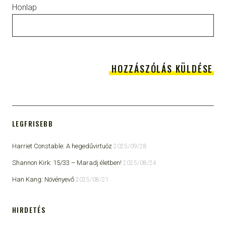
Honlap
LEGFRISEBB
Harriet Constable: A hegedűvirtuóz
2025/09/28
Shannon Kirk: 15/33 ​– Maradj életben!
2025/08/24
Han Kang: Növényevő
2025/08/21
HIRDETÉS