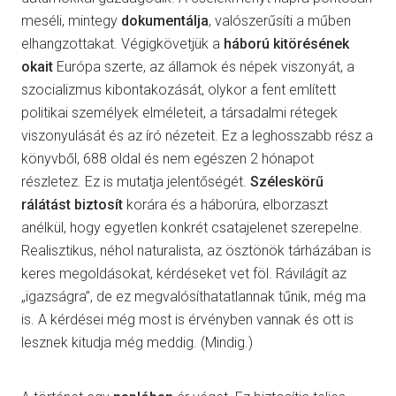
meséli, mintegy
dokumentálja
, valószerűsíti a műben
elhangzottakat. Végigkövetjük a
háború kitörésének
okait
Európa szerte, az államok és népek viszonyát, a
szocializmus kibontakozását, olykor a fent említett
politikai személyek elméleteit, a társadalmi rétegek
viszonyulását és az író nézeteit. Ez a leghosszabb rész a
könyvből, 688 oldal és nem egészen 2 hónapot
részletez. Ez is mutatja jelentőségét.
Széleskörű
rálátást biztosít
korára és a háborúra, elborzaszt
anélkül, hogy egyetlen konkrét csatajelenet szerepelne.
Realisztikus, néhol naturalista, az ösztönök tárházában is
keres megoldásokat, kérdéseket vet föl. Rávilágít az
„igazságra”, de ez megvalósíthatatlannak tűnik, még ma
is. A kérdései még most is érvényben vannak és ott is
lesznek kitudja még meddig. (Mindig.)