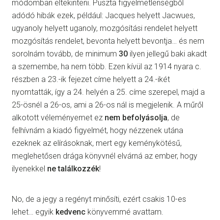
módomban eltekinteni. Puszta figyelmetlenségből
adódó hibák ezek, például: Jacques helyett Jacwues,
ugyanoly helyett uganoly, mozgósítási rendelet helyett
mozgósítás rendelet, bevonta helyett bevontja… és nem
sorolnám tovább, de minimum
30
ilyen jellegű baki akadt
a szemembe, ha nem több. Ezen kívül az 1914 nyara c.
részben a 23.-ik fejezet címe helyett a 24.-ikét
nyomtatták, így a 24. helyén a 25. címe szerepel, majd a
25-ösnél a 26-os, ami a 26-os nál is megjelenik. A műről
alkotott véleményemet ez
nem
befolyásolja
, de
felhívnám a kiadó figyelmét, hogy nézzenek utána
ezeknek az elírásoknak, mert egy keménykötésű,
meglehetősen drága könyvnél elvárná az ember, hogy
ilyenekkel
ne
találkozzék
!
No, de a jegy a regényt minősíti, ezért csakis 10-es
lehet… egyik
kedvenc
könyvemmé avattam.