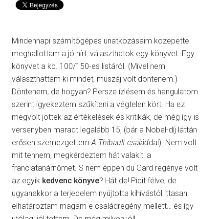
Mindennapi számítógépes unatkozásaim közepette
meghallottam a jó hírt: választhatok egy könyvet. Egy
könyvet a kb. 100/150-es listáról. (Mivel nem
választhattam ki mindet, muszáj volt döntenem.)
Döntenem, de hogyan? Persze ízlésem és hangulatom
szerint igyekeztem szűkíteni a végtelen kört. Ha ez
megvolt jöttek az értékelések és kritikák, de még így is
versenyben maradt legalább 15, (bár a Nobel-díj láttán
erősen szemezgettem
A Thibault család
dal). Nem volt
mit tennem, megkérdeztem hát valakit: a
franciatanárnőmet. S nem éppen du Gard regénye volt
az egyik
kedvenc könyve
? Hát de! Picit félve, de
ugyanakkor a terjedelem nyújtotta kihívástól ittasan
elhatároztam magam e családregény mellett… és így
utólag: jól tettem. De még milyen jól!