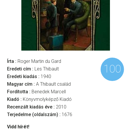
Írta :
Roger Martin du Gard
100
Eredeti cím :
Les Thibault
Eredeti kiadás :
1940
Magyar cím :
A Thibault család
Fordította :
Benedek Marcell
Kiadó :
Könyvmolyképző Kiadó
Recenzált kiadás éve :
2010
Terjedelme (oldalszám) :
1676
Vidd hírét!