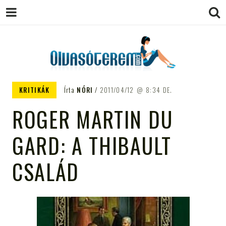
OLVASÓTEREM.COM – AZ
könyvekről könyvbarátoknak
KRITIKÁK
Írta
NÓRI
2011/04/12
8:34 DE.
EGÉSZSÉGES OLVASÁS
ROGER MARTIN DU
TÁMOGATÓJA
GARD: A THIBAULT
CSALÁD