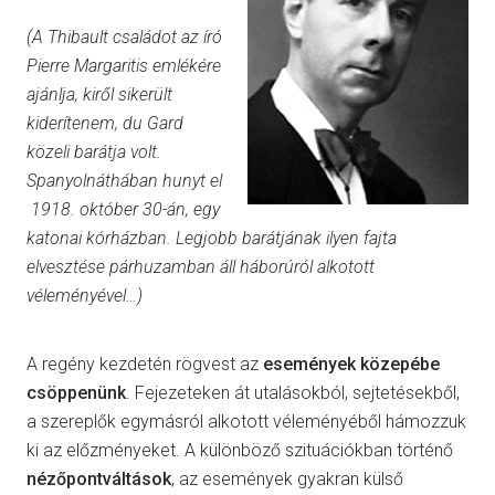
(A Thibault családot az író
Pierre Margaritis emlékére
ajánlja, kiről sikerült
kiderítenem, du Gard
közeli barátja volt.
Spanyolnáthában hunyt el
1918. október 30-án, egy
katonai kórházban. Legjobb barátjának ilyen fajta
elvesztése párhuzamban áll háborúról alkotott
véleményével…)
A regény kezdetén rögvest az
események közepébe
csöppenünk
. Fejezeteken át utalásokból, sejtetésekből,
a szereplők egymásról alkotott véleményéből hámozzuk
ki az előzményeket. A különböző szituációkban történő
nézőpontváltások
, az események gyakran külső