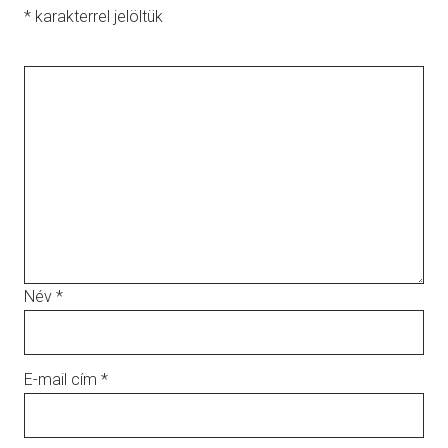
*
karakterrel jelöltük
Név
*
E-mail cím
*