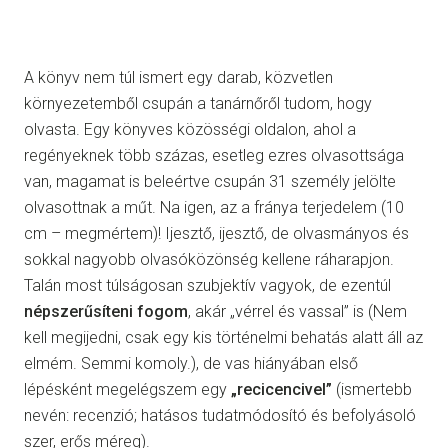
A könyv nem túl ismert egy darab, közvetlen
környezetemből csupán a tanárnőről tudom, hogy
olvasta. Egy könyves közösségi oldalon, ahol a
regényeknek több százas, esetleg ezres olvasottsága
van, magamat is beleértve csupán 31 személy jelölte
olvasottnak a műt. Na igen, az a fránya terjedelem (10
cm – megmértem)! Ijesztő, ijesztő, de olvasmányos és
sokkal nagyobb olvasóközönség kellene ráharapjon.
Talán most túlságosan szubjektív vagyok, de ezentúl
népszerűsíteni fogom
, akár „vérrel és vassal” is (Nem
kell megijedni, csak egy kis történelmi behatás alatt áll az
elmém. Semmi komoly.), de vas hiányában első
lépésként megelégszem egy
„recicencivel”
(ismertebb
nevén: recenzió; hatásos tudatmódosító és befolyásoló
szer, erős méreg).