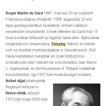
Roger Martin du Gard
1881. március 23-án született
Franciaországban (meghalt: 1958. augusztus 22-én).
Apja gazdag katolikus hivatalnok, erősen vallásos
nevelésben részesítette. Ennek ellenére du Gard már 15
éves korában fellázadt az egyház tanai ellen. Ifjúkorának
meghatározó olvasmánya
Tolsztoj
Háború és békéje
volt, ez későbbi munkásságában is visszaköszön. Első
írásai kiadatlanul maradtak és csak többszörös
próbálkozás után robbant be a köztudatba
Jean Barois
c. regényének, és természetesen
A Thibault család
nak
köszönhetően. Így 1937-ben munkásságát irodalmi
Nobel-díjjal
jutalmazták.
Regényét kétszer is
filmre vitték
, először
1972-ben majd 2003-ban.