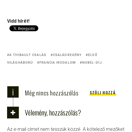
Vidd hírét!
A THIBAULT CSALÁD
CSALÁDREGÉNY
ELSŐ
VILÁGHÁBORÚ
FRANCIA IRODALOM
NOBEL-DÍJ
i
Még nincs hozzászólás
SZÓLJ HOZZÁ
Vélemény, hozzászólás?
Az e-mail címet nem tesszük közzé.
A kötelező mezőket