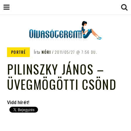
OLVASÓTEREM.COM – AZ
könyvekről könyvbarátoknak
PORTRÉ
Írta
NÓRI
2011/05/27
7:56 DU.
EGÉSZSÉGES OLVASÁS
PILINSZKY JÁNOS –
TÁMOGATÓJA
ÜVEGMÖGÖTTI CSÖND
Vidd hírét!