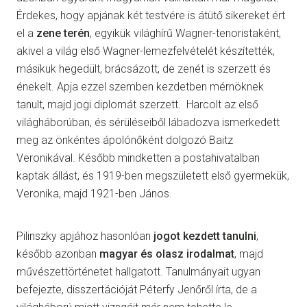
Érdekes, hogy apjának két testvére is átütő sikereket ért
el a
zene terén
, egyikük világhírű Wagner-tenoristaként,
akivel a világ első Wagner-lemezfelvételét készítették,
másikuk hegedült, brácsázott, de zenét is szerzett és
énekelt. Apja ezzel szemben kezdetben mérnöknek
tanult, majd jogi diplomát szerzett. Harcolt az első
világháborúban, és sérüléseiből lábadozva ismerkedett
meg az önkéntes ápolónőként dolgozó Baitz
Veronikával. Később mindketten a postahivatalban
kaptak állást, és 1919-ben megszületett első gyermekük,
Veronika, majd 1921-ben János.
Pilinszky apjához hasonlóan
jogot kezdett tanulni
,
később azonban
magyar és olasz irodalmat
, majd
művészettörténetet hallgatott. Tanulmányait ugyan
befejezte, disszertációját Péterfy Jenőről írta, de a