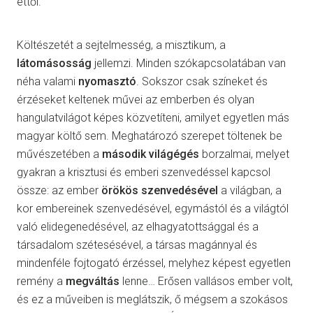
ettől.
Költészetét a sejtelmesség, a misztikum, a
látomásosság
jellemzi. Minden szókapcsolatában van
néha valami
nyomasztó
. Sokszor csak színeket és
érzéseket keltenek művei az emberben és olyan
hangulatvilágot képes közvetíteni, amilyet egyetlen más
magyar költő sem. Meghatározó szerepet töltenek be
művészetében a
második világégés
borzalmai, melyet
gyakran a krisztusi és emberi szenvedéssel kapcsol
össze: az ember
örökös szenvedésével
a világban, a
kor embereinek szenvedésével, egymástól és a világtól
való elidegenedésével, az elhagyatottsággal és a
társadalom szétesésével, a társas magánnyal és
mindenféle fojtogató érzéssel, melyhez képest egyetlen
remény a
megváltás
lenne… Erősen vallásos ember volt,
és ez a műveiben is meglátszik, ő mégsem a szokásos