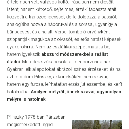
értelemben vett vallásos költő. Írásaiban nem dicsőíti
Istent, hanem kétkedő, sejtelmes, érzéki tapasztalatait
közvetíti a transzcendenssel, de feldolgozza a passiót,
analógiába hozva a háborúval és a sorssal, ugyanígy a
bűnbeesést és a halált. Versei tomboló örvényként
szippantják magukba az olvasót, és erős hatást képesek
gyakorolni rá. Nem az esztétikai szépet mutatja be,
hanem igyekszik
abszurd módszerekkel a reálist
átadni
. Meredek szókapcsolatai megborzongatnak.
Gyakran lelkiállapotokat ábrázol, színes érzéseket, és ha
azt mondom Pilinszky, akkor elsőként nem szavai,
hanem egy furcsa, leírhatatlan érzés jut eszembe, és kerít
hatalmába.
Amilyen mélyről jönnek szavai, ugyanolyan
mélyre is hatolnak.
Pilinszky 1978-ban Párizsban
megismerkedett Ingrid