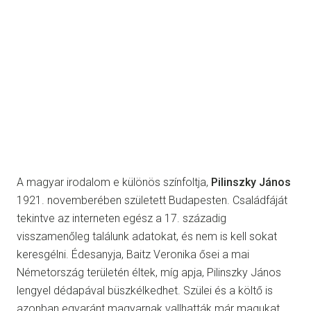
A magyar irodalom e különös színfoltja,
Pilinszky János
1921. novemberében született Budapesten. Családfáját
tekintve az interneten egész a 17. századig
visszamenőleg találunk adatokat, és nem is kell sokat
keresgélni. Édesanyja, Baitz Veronika ősei a mai
Németország területén éltek, míg apja, Pilinszky János
lengyel dédapával büszkélkedhet. Szülei és a költő is
azonban egyaránt magyarnak vallhatták már magukat.