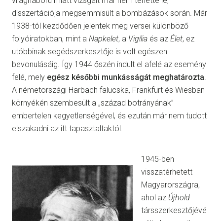
világháború miatt vizsgáit már nem tehette le,
disszertációja megsemmisült a bombázások során. Már
1938-tól kezdődően jelentek meg versei különböző
folyóiratokban, mint a
Napkelet
, a
Vigília
és az
Élet
, ez
utóbbinak segédszerkesztője is volt egészen
bevonulásáig. Így 1944 őszén indult el afelé az esemény
felé, mely
egész későbbi munkásságát meghatározta
.
A németországi Harbach falucska, Frankfurt és Wiesban
környékén szembesült a „század botrányának”
embertelen kegyetlenségével, és ezután már nem tudott
elszakadni az itt tapasztaltaktól.
1945-ben
visszatérhetett
Magyarországra,
ahol az
Újhold
társszerkesztőjévé