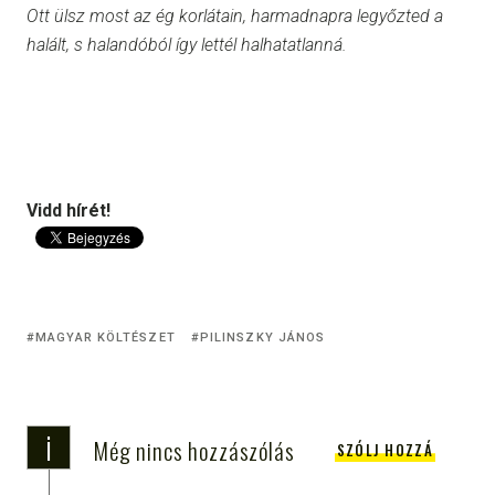
Ott ülsz most az ég korlátain, harmadnapra legyőzted a
halált, s halandóból így lettél halhatatlanná.
Vidd hírét!
MAGYAR KÖLTÉSZET
PILINSZKY JÁNOS
i
Még nincs hozzászólás
SZÓLJ HOZZÁ