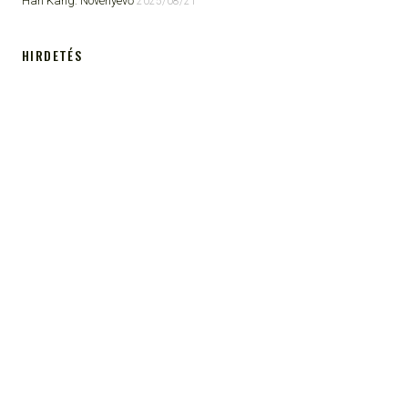
Han Kang: Növényevő
2025/08/21
HIRDETÉS