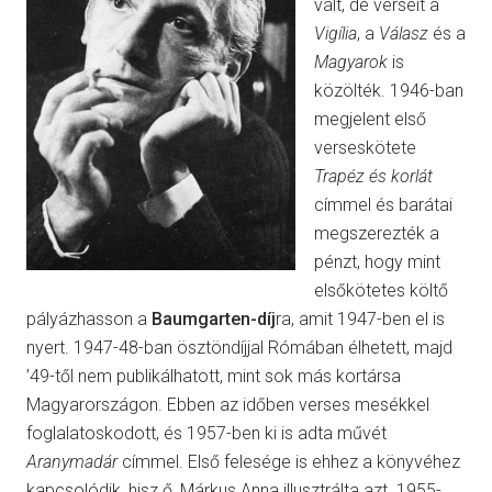
vált, de verseit a
Vigília
, a
Válasz
és a
Magyarok
is
közölték. 1946-ban
megjelent első
verseskötete
Trapéz és korlát
címmel és barátai
megszerezték a
pénzt, hogy mint
elsőkötetes költő
pályázhasson a
Baumgarten-díj
ra, amit 1947-ben el is
nyert. 1947-48-ban ösztöndíjjal Rómában élhetett, majd
’49-től nem publikálhatott, mint sok más kortársa
Magyarországon. Ebben az időben verses mesékkel
foglalatoskodott, és 1957-ben ki is adta művét
Aranymadár
címmel. Első felesége is ehhez a könyvéhez
kapcsolódik, hisz ő, Márkus Anna illusztrálta azt. 1955-