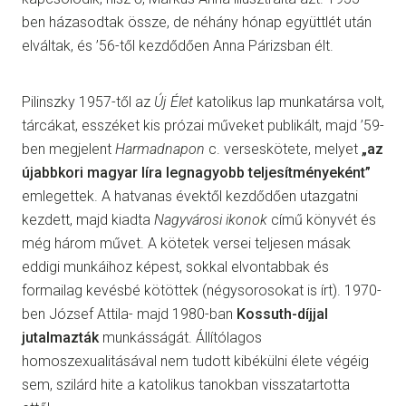
ben házasodtak össze, de néhány hónap együttlét után
elváltak, és ’56-től kezdődően Anna Párizsban élt.
Pilinszky 1957-től az
Új Élet
katolikus lap munkatársa volt,
tárcákat, esszéket kis prózai műveket publikált, majd ’59-
ben megjelent
Harmadnapon
c. verseskötete, melyet
„az
újabbkori magyar líra legnagyobb teljesítményeként”
emlegettek. A hatvanas évektől kezdődően utazgatni
kezdett, majd kiadta
Nagyvárosi ikonok
című könyvét és
még három művet. A kötetek versei teljesen másak
eddigi munkáihoz képest, sokkal elvontabbak és
formailag kevésbé kötöttek (négysorosokat is írt). 1970-
ben József Attila- majd 1980-ban
Kossuth-díjjal
jutalmazták
munkásságát. Állítólagos
homoszexualitásával nem tudott kibékülni élete végéig
sem, szilárd hite a katolikus tanokban visszatartotta