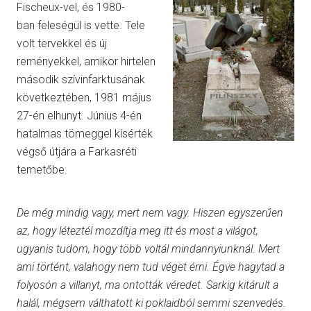
Fischeux-vel, és 1980-
ban feleségül is vette. Tele
volt tervekkel és új
reményekkel, amikor hirtelen
második szívinfarktusának
következtében, 1981 május
27-én elhunyt. Június 4-én
hatalmas tömeggel kísérték
végső útjára a Farkasréti
temetőbe.
De még mindig vagy, mert nem vagy. Hiszen egyszerűen
az, hogy léteztél mozdítja meg itt és most a világot,
ugyanis tudom, hogy több voltál mindannyiunknál. Mert
ami történt, valahogy nem tud véget érni. Égve hagytad a
folyosón a villanyt, ma ontották véredet. Sarkig kitárult a
halál, mégsem válthatott ki poklaidból semmi szenvedés.