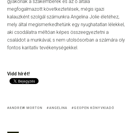
gyakoriak a szakemberek és az ő általa
megfogalmazott következtetések, mégis igazi
kalauzként szolgál számunkra Angelina Jolie életéhez,
mely által megismerkedhetünk egy nyughatatlan lélekkel,
aki csodálatra méltóan képes összeegyeztetni a
családot a munkával, s nem utolsósorban a számára oly
fontos karitatív tevékenységekkel.
Vidd hírét!
ANDREW MORTON
ANGELINA
GEOPEN KÖNYVKIADÓ