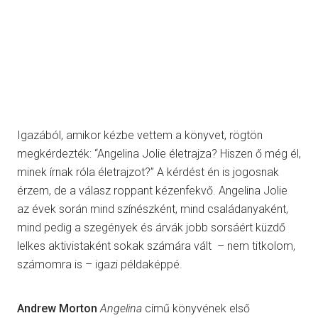
Igazából, amikor kézbe vettem a könyvet, rögtön
megkérdezték: “Angelina Jolie életrajza? Hiszen ő még él,
minek írnak róla életrajzot?” A kérdést én is jogosnak
érzem, de a válasz roppant kézenfekvő. Angelina Jolie
az évek során mind színészként, mind családanyaként,
mind pedig a szegények és árvák jobb sorsáért küzdő
lelkes aktivistaként sokak számára vált – nem titkolom,
számomra is – igazi példaképpé.
Andrew Morton
Angelina
című könyvének első