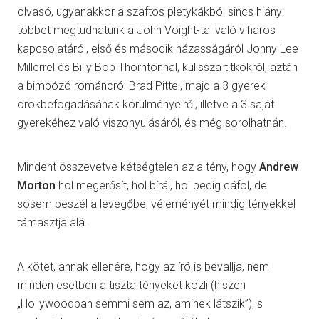
olvasó, ugyanakkor a szaftos pletykákból sincs hiány:
többet megtudhatunk a John Voight-tal való viharos
kapcsolatáról, első és második házasságáról Jonny Lee
Millerrel és Billy Bob Thorntonnal, kulissza titkokról, aztán
a bimbózó románcról Brad Pittel, majd a 3 gyerek
örökbefogadásának körülményeiről, illetve a 3 saját
gyerekéhez való viszonyulásáról, és még sorolhatnán.
Mindent összevetve kétségtelen az a tény, hogy
Andrew
Morton
hol megerősít, hol bírál, hol pedig cáfol, de
sosem beszél a levegőbe, véleményét mindig tényekkel
támasztja alá.
A kötet, annak ellenére, hogy az író is bevallja, nem
minden esetben a tiszta tényeket közli (hiszen
„Hollywoodban semmi sem az, aminek látszik”), s