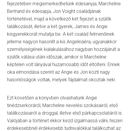
fejezetében megismerkedhetünk édesanyja, Marcheline
Bertrand és édesapja, Jon Voight családjának
történetével, majd a következő két fejezet a szülők
találkozását, illetve a két gyerek, James és Angie
kisgyerekkorát mutatja be. A két család felmenőinek
jelleme nagyon hasonlít a kis Angelináéra, ugyanakkor
személyiségének kialakulásához nagyban hozzájárult a
szülők válása utáni időszak, amikor is Marcheline
képtelen volt lányával huzamosabb időt eltölteni. Ennek
oka elmondása szerint az Angie és Jon közti nagy
hasonlóságok voltak, melyek fájdalmat okoztak neki.
Ezt követően a könyvben olvashatunk Angie
tinédzserkoráról, Marcheline nevelési szokásairól, első
találkozásairól a droggal, illetve első párkapcsolatáról is.
Valójában a történet ekkor kezd izgalmassá válni, hiszen
érdekesebbnél érdekesebb tudnivalókkal találkozhat az