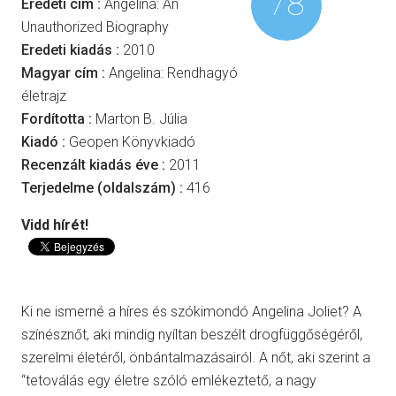
78
Eredeti cím :
Angelina: An
Unauthorized Biography
Eredeti kiadás :
2010
Magyar cím :
Angelina: Rendhagyó
életrajz
Fordította :
Marton B. Júlia
Kiadó :
Geopen Könyvkiadó
Recenzált kiadás éve :
2011
Terjedelme (oldalszám) :
416
Vidd hírét!
Ki ne ismerné a híres és szókimondó Angelina Joliet? A
színésznőt, aki mindig nyíltan beszélt drogfüggőségéről,
szerelmi életéről, önbántalmazásairól. A nőt, aki szerint a
“tetoválás egy életre szóló emlékeztető, a nagy