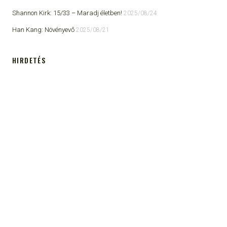
Shannon Kirk: 15/33 ​– Maradj életben!
2025/08/24
Han Kang: Növényevő
2025/08/21
HIRDETÉS