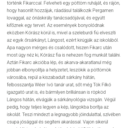
történik Fikarccal. Felveheti egy pöttöm ruháját, és rájön,
hogy hasonlít hozzájuk, ráadásul találkozik Pergamen
lovaggal, az óriáskirály tanácsadójával, és együtt
kifőznek egy tervet. Az események bonyolódnak
eközben Kórász körül is, mivel a szeleburdi fiú elveszíti
az egyik őrsárkányt, Lángost, ezért kirúgják az iskolából.
Apa nagyon mérges és csalódott, hiszen Fikarc után
most úgy néz ki, Kórász fia is nehezen fog munkát találni.
Aztán Fikarc akcióba lép, és akarva-akaratlanul még
jobban elbonyolítja a helyzetet, leszökik a pöttömök
városába, repül a kiszabadult sárkány hátán,
felbosszantja Wéer Ivó tanár urat, sőt még Tök Filkó
igazgató urat is, és bármilyen brilliánsan is röpköd
Lángos hátán, elvágják a sárkányológia vizsgán. Végül
pedig, hogy teljes legyen a kép, lángokba borítja az
iskolát. Teszi mindezt a legnagyobb jóindulattal, szívében
csupa jósággal és segíteni akarással. Vajon sikerül