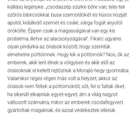
kiállású legényke: „csodaszép szürke bőre van, telis-teli
szőrös bibircsókkal, busa szemöldökét és húsos nóziját
aputól, kidülledő szemét és csálé, sárga fogát anyutól
örökölte. Éppen csak a magasságával van egy kis
probléma, illetve az alacsonyságával”. Fikarc ugyanis
olyan pindurka az óriások között, hogy szerintük
elmehetne pöttömnek. Hogy kik a pöttömök? Nos, ők az
emberek, akik lent élnek a völgyben és akik elől az
óriásoknak el kellett rejtőzniük a Morajló-hegy gyomrába.
Valamikor réges régen más volt a helyzet, akkor az
óriások nem féltek a pöttömöktől, sőt, fel is falták őket,
ha sikerült elkapniuk egyet-egyet, ám a világ nagyot
változott számukra, mikor az emberek csodafegyvert
gyártottak maguknak, és azzal védekeztek ellenük.