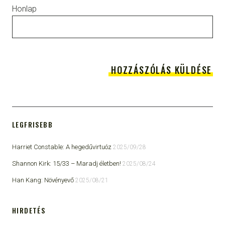
Honlap
LEGFRISEBB
Harriet Constable: A hegedűvirtuóz
2025/09/28
Shannon Kirk: 15/33 ​– Maradj életben!
2025/08/24
Han Kang: Növényevő
2025/08/21
HIRDETÉS