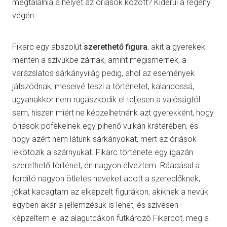
megtalálnia a helyét az óriások között? Kiderül a regény
végén.
Fikarc egy abszolút
szerethető figura
, akit a gyerekek
menten a szívükbe zárnak, amint megismernek, a
varázslatos sárkányvilág pedig, ahol az események
játszódnak, meseivé teszi a történetet, kalandossá,
ugyanakkor nem rugaszkodik el teljesen a valóságtól
sem, hiszen miért ne képzelhetnénk azt gyerekként, hogy
óriások pöfékelnek egy pihenő vulkán kráterében, és
hogy azért nem látunk sárkányokat, mert az óriások
lekötözik a szárnyukat. Fikarc története egy igazán
szerethető történet, én nagyon élveztem. Ráadásul a
fordító nagyon ötletes neveket adott a szereplőknek,
jókat kacagtam az elképzelt figurákon, akiknek a nevük
egyben akár a jellemzésük is lehet, és szívesen
képzeltem el az alagutcákon futkározó Fikarcot, meg a