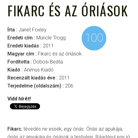
FIKARC ÉS AZ ÓRIÁSOK
Írta :
Janet Foxley
100
Eredeti cím :
Muncle Trogg
Eredeti kiadás :
2011
Magyar cím :
Fikarc és az óriások
Fordította :
Dobosi Beáta
Kiadó :
Animus Kiadó
Recenzált kiadás éve :
2011
Terjedelme (oldalszám) :
206
Vidd hírét!
Fikarc
, tévedés ne essék, egy óriás. Óriás az apukája,
óriás az anyukája és óriások a testvérei. Ráadásul egy jó