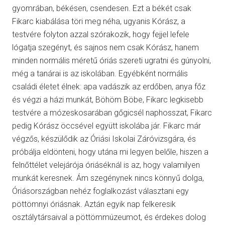
gyomrában, békésen, csendesen. Ezt a békét csak
Fikarc kiabálása töri meg néha, ugyanis Kórász, a
testvére folyton azzal szórakozik, hogy fejjel lefele
lógatja szegényt, és sajnos nem csak Kórász, hanem
minden normális méretű óriás szereti ugratni és gúnyolni,
még a tanárai is az iskolában. Egyébként normális
családi életet élnek: apa vadászik az erdőben, anya főz
és végzi a házi munkát, Böhöm Böbe, Fikarc legkisebb
testvére a mózeskosarában gőgicsél naphosszat, Fikarc
pedig Kórász öccsével együtt iskolába jár. Fikarc már
végzős, készülődik az Óriási Iskolai Záróvizsgára, és
próbálja eldönteni, hogy utána mi legyen belőle, hiszen a
felnőttélet velejárója óriáséknál is az, hogy valamilyen
munkát keresnek. Ám szegénynek nincs könnyű dolga,
Óriásországban nehéz foglalkozást választani egy
pöttömnyi óriásnak. Aztán egyik nap felkeresik
osztálytársaival a pöttömmúzeumot, és érdekes dolog