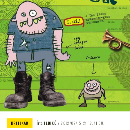
KRITIKÁK
Írta
ILDIKÓ
2012/02/15
12:41 DU.