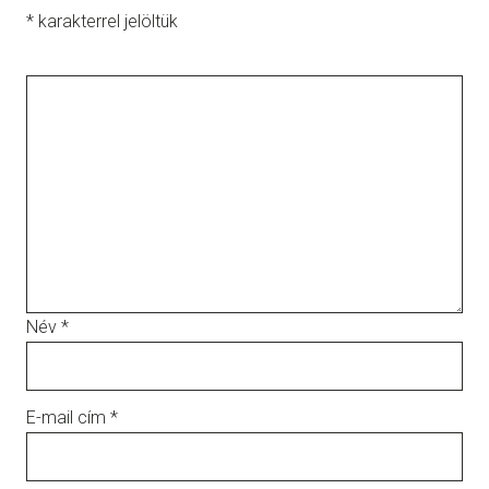
*
karakterrel jelöltük
Név
*
E-mail cím
*