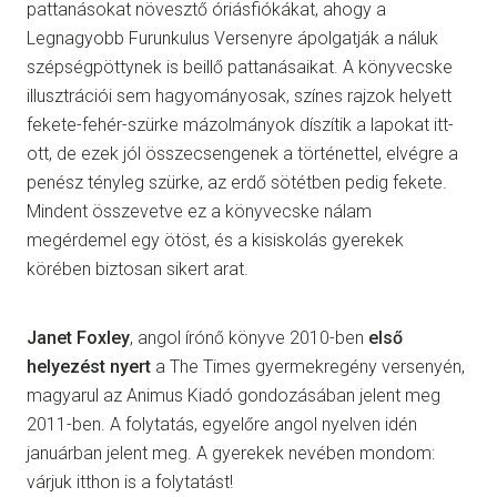
pattanásokat növesztő óriásfiókákat, ahogy a
Legnagyobb Furunkulus Versenyre ápolgatják a náluk
szépségpöttynek is beillő pattanásaikat. A könyvecske
illusztrációi sem hagyományosak, színes rajzok helyett
fekete-fehér-szürke mázolmányok díszítik a lapokat itt-
ott, de ezek jól összecsengenek a történettel, elvégre a
penész tényleg szürke, az erdő sötétben pedig fekete.
Mindent összevetve ez a könyvecske nálam
megérdemel egy ötöst, és a kisiskolás gyerekek
körében biztosan sikert arat.
Janet Foxley
, angol írónő könyve 2010-ben
első
helyezést nyert
a The Times gyermekregény versenyén,
magyarul az Animus Kiadó gondozásában jelent meg
2011-ben. A folytatás, egyelőre angol nyelven idén
januárban jelent meg. A gyerekek nevében mondom:
várjuk itthon is a folytatást!