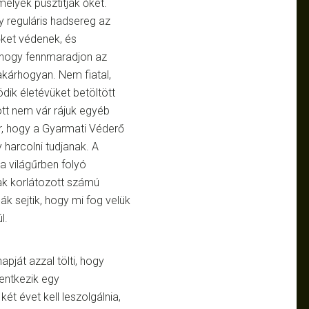
elyek pusztítják őket.
y reguláris hadsereg az
őket védenek, és
, hogy fennmaradjon az
akárhogyan. Nem fiatal,
ik életévüket betöltött
ott nem vár rájuk egyéb
ír, hogy a Gyarmati Véderő
 harcolni tudjanak. A
 világűrben folyó
ak korlátozott számú
k sejtik, hogy mi fog velük
l.
pját azzal tölti, hogy
lentkezik egy
t évet kell leszolgálnia,