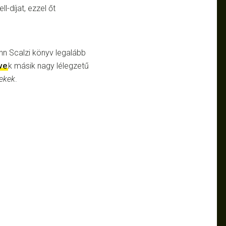
-díjat, ezzel őt
hn Scalzi könyv legalább
ve
k másik nagy lélegzetű
nekek
.