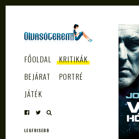
OLVASÓTEREM.COM
könyvekről könyvbarátoknak
FŐOLDAL
KRITIKÁK
– AZ EGÉSZSÉGES
OLVASÁS
BEJÁRAT
PORTRÉ
TÁMOGATÓJA
JÁTÉK
KERESÉS
LEGFRISEBB