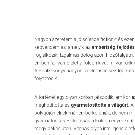
Nagyon szeretem a jó science fiction-t és ezen 
kedvencem az, amelyik az
emberiség fejlődés
foglalkozik. Izgalmas dolog azon filozófálgatni,
emberi faj, van-e élet a földön kívül, mi vár rán
A Scalzi-könyv nagyon izgalmasan kezdődik és
folytatódik.
A történet egy olyan korban játszódik, amikor
a
meghódította és
gyarmatosította a világűrt
. 
bolygóján élnek már emberkolóniák, de nem mi
gyarmatosítás – akárcsak a Földön egyébként
megy békés úton. Vannak olyan intelligens éle