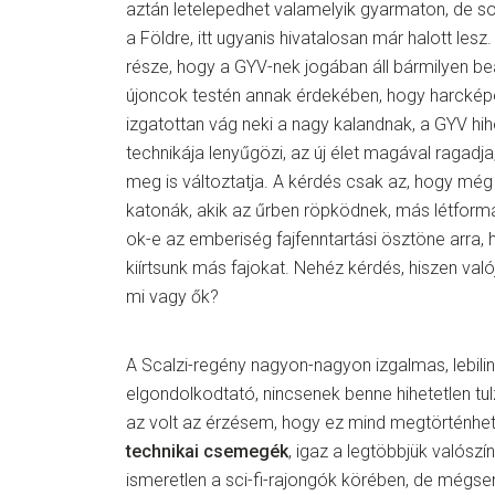
aztán letelepedhet valamelyik gyarmaton, de s
a Földre, itt ugyanis hivatalosan már halott le
része, hogy a GYV-nek jogában áll bármilyen b
újoncok testén annak érdekében, hogy harckép
izgatottan vág neki a nagy kalandnak, a GYV hih
technikája lenyűgözi, az új élet magával ragadja
meg is változtatja. A kérdés csak az, hogy mé
katonák, akik az űrben röpködnek, más létformá
ok-e az emberiség fajfenntartási ösztöne arra, h
kiírtsunk más fajokat. Nehéz kérdés, hiszen val
mi vagy ők?
A Scalzi-regény nagyon-nagyon izgalmas, lebili
elgondolkodtató, nincsenek benne hihetetlen t
az volt az érzésem, hogy ez mind megtörténhe
technikai csemegék
, igaz a legtöbbjük valószí
ismeretlen a sci-fi-rajongók körében, de mégse