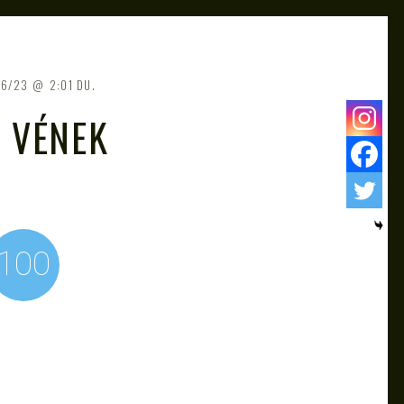
06/23
2:01 DU.
: VÉNEK
100