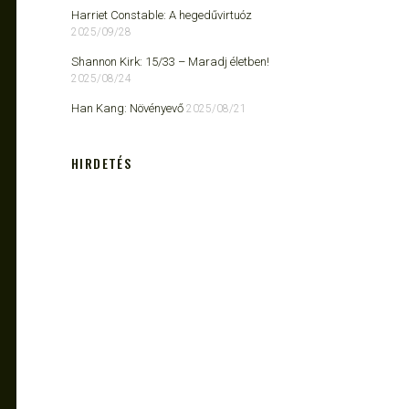
Harriet Constable: A hegedűvirtuóz
2025/09/28
Shannon Kirk: 15/33 ​– Maradj életben!
2025/08/24
Han Kang: Növényevő
2025/08/21
HIRDETÉS