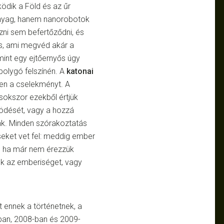
ködik a Föld és az űr
 anyag, hanem nanorobotok
ezni sem befertőződni, és
is, ami megvéd akár a
 mint egy ejtőernyős úgy
bolygó felszínén. A
katonai
ben a cselekményt. A
sokszor ezekből értjük
ödését, vagy a hozzá
k. Minden szórakoztatás
seket vet fel: meddig ember
És ha már nem érezzük
nk az emberiséget, vagy
 ennek a történetnek, a
-ban, 2008-ban és 2009-