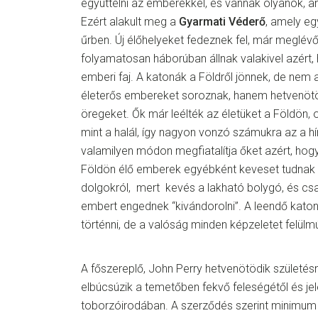
együttélni az emberekkel, és vannak olyanok, am
Ezért alakult meg a
Gyarmati Véderő
, amely eg
űrben. Új élőhelyeket fedeznek fel, már meglév
folyamatosan háborúban állnak valakivel azért
emberi faj. A katonák a Földről jönnek, de nem 
életerős embereket soroznak, hanem hetvenötöd
öregeket. Ők már leélték az életüket a Földön, 
mint a halál, így nagyon vonzó számukra az a h
valamilyen módon megfiatalítja őket azért, hogy
Földön élő emberek egyébként keveset tudnak a
dolgokról, mert kevés a lakható bolygó, és cs
embert engednek “kivándorolni”. A leendő katoná
történni, de a valóság minden képzeletet felülmú
A főszereplő, John Perry hetvenötödik születésna
elbúcsúzik a temetőben fekvő feleségétől és je
toborzóirodában. A szerződés szerint minimum ké