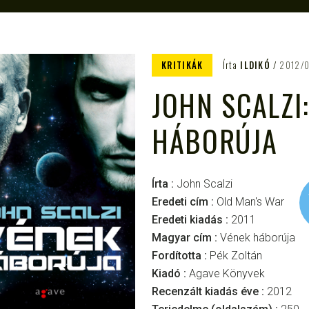
KRITIKÁK
Írta
ILDIKÓ
2012/
JOHN SCALZI
HÁBORÚJA
Írta :
John Scalzi
Eredeti cím :
Old Man's War
Eredeti kiadás :
2011
Magyar cím :
Vének háborúja
Fordította :
Pék Zoltán
Kiadó :
Agave Könyvek
Recenzált kiadás éve :
2012