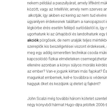
nekem például a paszullyárat, amely liftként mü
között, vagy az IntelliVér, amely nem szerves
alkotják, így akiben ez kering az nem tud elvér
ugyanilyen érdekesnek találtam a nanopajzsot 
légkörbe érés esetén fellépő surlódástól is, így
ugorhatunk ki az űrhajóból és landolhatunk egy 
akciók
pörgősek, de nem uralják teljes mérték
szereplők kis beszélgetései viszont érdekesek, 
meg egy addig ismeretlen technikai csoda mük
kapcsolódó fizikai elméleteken csemegézhetün
ellenére azonban a könyv súlyos morális kérdé
az ember? Van-e jogunk kiírtani más fajokat? 
magunkat embernek, kell-e továbbra is védenü
hagyjuk őket és kezdjünk új életet új fajként?
John Scalzi még további három kötetet szentelt
négy könyvből hármat Hugo-díjra jelöltek 2006