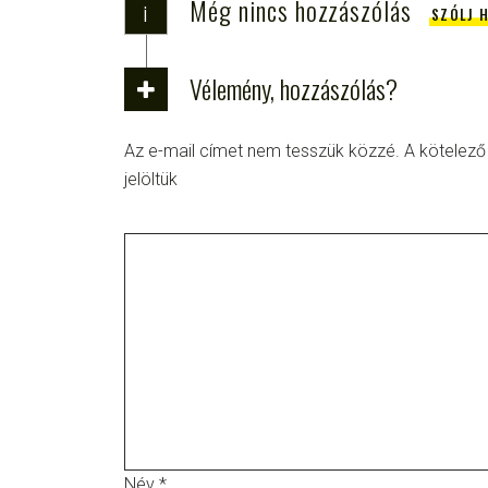
Még nincs hozzászólás
i
SZÓLJ 
Vélemény, hozzászólás?
Az e-mail címet nem tesszük közzé.
A kötelez
jelöltük
Név
*