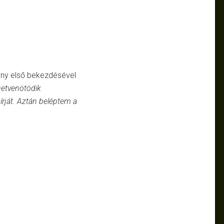
ény első bekezdésével
hetvenötödik
rját. Aztán beléptem a