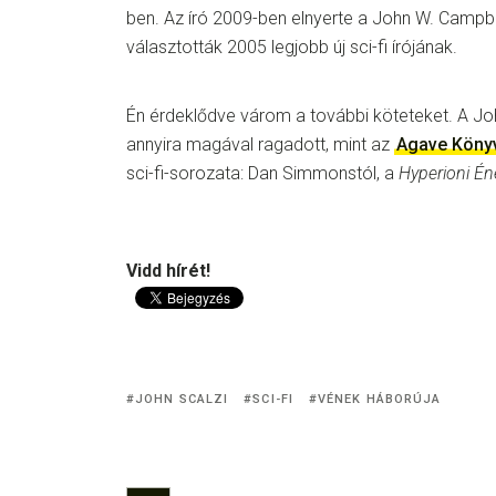
ben. Az író 2009-ben elnyerte a John W. Campbell
választották 2005 legjobb új sci-fi írójának.
Én érdeklődve várom a további köteteket. A Jo
annyira magával ragadott, mint az
Agave Köny
sci-fi-sorozata: Dan Simmonstól, a
Hyperioni É
Vidd hírét!
JOHN SCALZI
SCI-FI
VÉNEK HÁBORÚJA