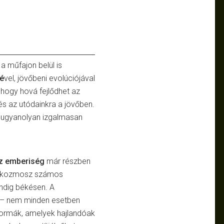
a műfajon belül is
é
vel, jövőbeni evolúciójával
 hogy hová fejlődhet az
k és az utódainkra a jövőben.
 ugyanolyan izgalmasan
z emberiség
már részben
A kozmosz számos
ndig békésen. A
 – nem minden esetben
tformák, amelyek hajlandóak