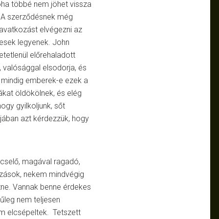
oha többé nem jöhet vissza
sz. A szerződésnek még
eavatkozást elvégezni az
esek legyenek. John
etetlenül előrehaladott
, valósággal elsodorja, és
g mindig emberek-e ezek a
kat öldökölnek, és elég
ogy gyilkoljunk, sőt
ójában azt kérdezzük, hogy
ncselő, magával ragadó,
ulzások, nekem mindvégig
tne. Vannak benne érdekes
nűleg nem teljesen
m elcsépeltek. Tetszett