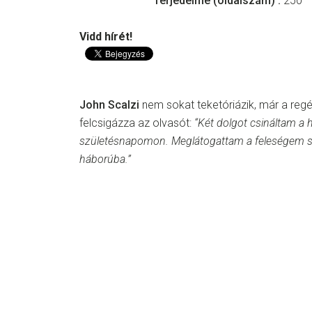
Terjedelme (oldalszám) :
250
Vidd hírét!
John Scalzi
nem sokat teketóriázik, már a reg
felcsigázza az olvasót:
“Két dolgot csináltam a 
születésnapomon. Meglátogattam a feleségem sí
háborúba.”