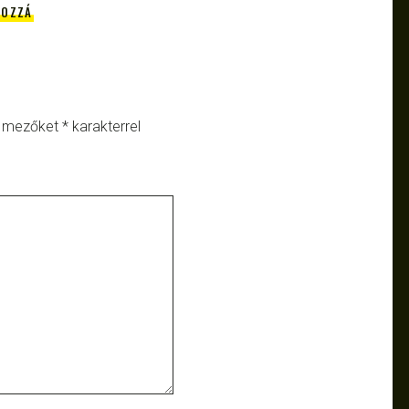
HOZZÁ
ő mezőket
*
karakterrel