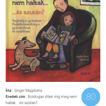
Írta :
Singer Magdolna
80
Eredeti cím :
Boldogan éltek míg meg nem
haltak... és azután?