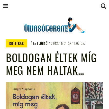
OLVASÓTEREM.COM – AZ
könyvekről könyvbarátoknak
KRITIKÁK
Írta
ILDIKÓ
2012/11/01
11:07 DE.
EGÉSZSÉGES OLVASÁS
BOLDOGAN ÉLTEK MÍG
TÁMOGATÓJA
MEG NEM HALTAK…