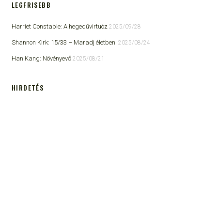
LEGFRISEBB
Harriet Constable: A hegedűvirtuóz
2025/09/28
Shannon Kirk: 15/33 ​– Maradj életben!
2025/08/24
Han Kang: Növényevő
2025/08/21
HIRDETÉS