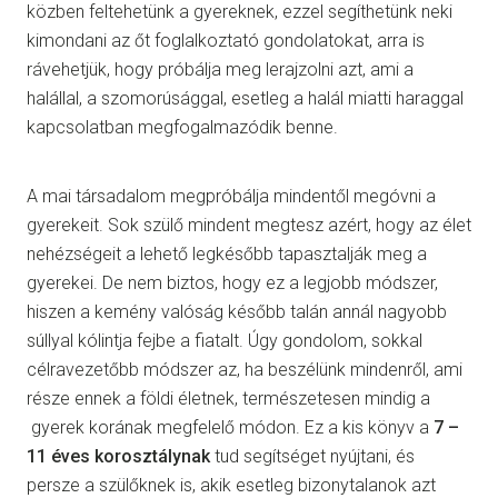
közben feltehetünk a gyereknek, ezzel segíthetünk neki
kimondani az őt foglalkoztató gondolatokat, arra is
rávehetjük, hogy próbálja meg lerajzolni azt, ami a
halállal, a szomorúsággal, esetleg a halál miatti haraggal
kapcsolatban megfogalmazódik benne.
A mai társadalom megpróbálja mindentől megóvni a
gyerekeit. Sok szülő mindent megtesz azért, hogy az élet
nehézségeit a lehető legkésőbb tapasztalják meg a
gyerekei. De nem biztos, hogy ez a legjobb módszer,
hiszen a kemény valóság később talán annál nagyobb
súllyal kólintja fejbe a fiatalt. Úgy gondolom, sokkal
célravezetőbb módszer az, ha beszélünk mindenről, ami
része ennek a földi életnek, természetesen mindig a
gyerek korának megfelelő módon. Ez a kis könyv a
7 –
11 éves korosztálynak
tud segítséget nyújtani, és
persze a szülőknek is, akik esetleg bizonytalanok azt