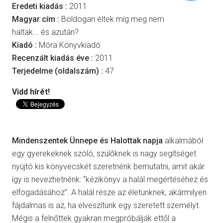
Eredeti kiadás :
2011
Magyar cím :
Boldogan éltek míg meg nem
haltak... és azután?
Kiadó :
Móra Könyvkiadó
Recenzált kiadás éve :
2011
Terjedelme (oldalszám) :
47
Vidd hírét!
Mindenszentek Ünnepe és Halottak napja
alkalmából
egy gyerekeknek szóló, szülőknek is nagy segítséget
nyújtó kis könyvecskét szeretnénk bemutatni, amit akár
így is nevezhetnénk: “kézikönyv a halál megértéséhez és
elfogadásához”. A halál része az életünknek, akármilyen
fájdalmas is az, ha elveszítünk egy szeretett személyt.
Mégis a felnőttek gyakran megpróbálják ettől a