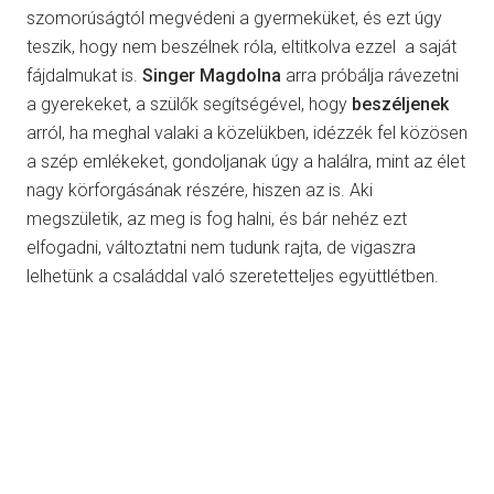
szomorúságtól megvédeni a gyermeküket, és ezt úgy
teszik, hogy nem beszélnek róla, eltitkolva ezzel a saját
fájdalmukat is.
Singer Magdolna
arra próbálja rávezetni
a gyerekeket, a szülők segítségével, hogy
beszéljenek
arról, ha meghal valaki a közelükben, idézzék fel közösen
a szép emlékeket, gondoljanak úgy a halálra, mint az élet
nagy körforgásának részére, hiszen az is. Aki
megszületik, az meg is fog halni, és bár nehéz ezt
elfogadni, változtatni nem tudunk rajta, de vigaszra
lelhetünk a családdal való szeretetteljes együttlétben.