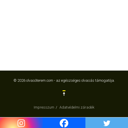
© 2026 olvasóterem.com - az egészséges olvasás támogatója.
Impresszum
Adatvédelmi záradék