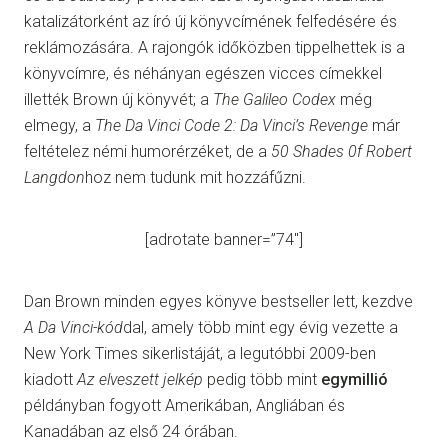
katalizátorként az író új könyvcímének felfedésére és
reklámozására. A rajongók időközben tippelhettek is a
könyvcímre, és néhányan egészen vicces címekkel
illették Brown új könyvét; a
The Galileo Codex
még
elmegy, a
The Da Vinci Code 2: Da Vinci’s Revenge
már
feltételez némi humorérzéket, de a
50 Shades 0f Robert
Langdon
hoz nem tudunk mit hozzáfűzni.
[adrotate banner=”74″]
Dan Brown minden egyes könyve bestseller lett, kezdve
A Da Vinci-kód
dal, amely több mint egy évig vezette a
New York Times sikerlistáját, a legutóbbi 2009-ben
kiadott
Az elveszett jelkép
pedig több mint
egymillió
példányban fogyott Amerikában, Angliában és
Kanadában az első 24 órában.