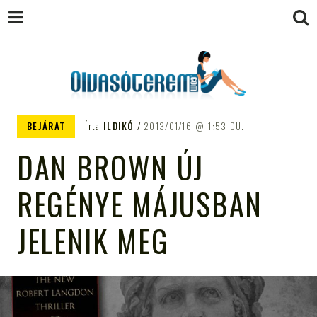
OLVASÓTEREM.COM – AZ
könyvekről könyvbarátoknak
BEJÁRAT
Írta
ILDIKÓ
2013/01/16
1:53 DU.
EGÉSZSÉGES OLVASÁS
DAN BROWN ÚJ
TÁMOGATÓJA
REGÉNYE MÁJUSBAN
JELENIK MEG