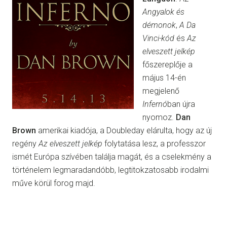
Angyalok és
démonok
,
A Da
Vinci-kód
és
Az
elveszett jelkép
főszereplője a
május 14-én
megjelenő
Infernó
ban újra
nyomoz.
Dan
Brown
amerikai kiadója, a Doubleday elárulta, hogy az új
regény
Az elveszett jelkép
folytatása lesz, a professzor
ismét Európa szívében találja magát, és a cselekmény a
történelem legmaradandóbb, legtitokzatosabb irodalmi
műve körül forog majd.