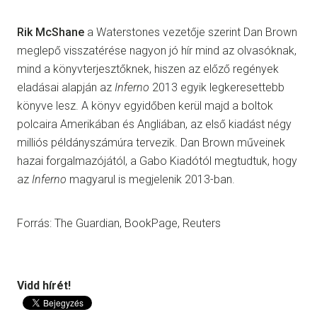
Rik McShane
a Waterstones vezetője szerint Dan Brown
meglepő visszatérése nagyon jó hír mind az olvasóknak,
mind a könyvterjesztőknek, hiszen az előző regények
eladásai alapján az
Inferno
2013 egyik legkeresettebb
könyve lesz. A könyv egyidőben kerül majd a boltok
polcaira Amerikában és Angliában, az első kiadást négy
milliós példányszámúra tervezik. Dan Brown műveinek
hazai forgalmazójától, a Gabo Kiadótól megtudtuk, hogy
az
Inferno
magyarul is megjelenik 2013-ban.
Forrás: The Guardian, BookPage, Reuters
Vidd hírét!