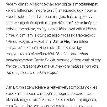
regény címét. A rajongóknak egy digitális
mozaikképet
kellett felfedniük (megfejteniük), mégpedig úgy, hogy a
Facebookon és a Twitteren megosztják az új könyv
hírét. Az újabb és újabb megosztók
profilképe beépült
ebbe a mozaikba, és így lassan láthatóvá vált a könyv
címe. A cím, ami előtűnt az apró mozaikdarabkákból:
Inferno
, vagyis a Pokol, ami
Dante Alighieri
Isteni
színjáték
ának első színére utal. Dan Brown így
magyarázza a címválasztást:
“Bár fiatalkoromban
tanulmányoztam Dante Poklát, nemrég jöttem csak rá egy
firenzei kutatásom alkalmával, mekkora hatással van ez a
mű még ma is a modern világra”
.
Dan Brown szenvedélye a rejtvények, szimbólumok, és
kódok iránt ebben a műben is megmutatkozik – az
olvasók nagy örömére, mivel ők is ezekért rajonganak,
és a Doubleday pontosan ezt a rajongást használta