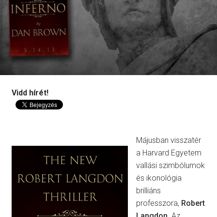
Vidd hírét!
Májusban visszatér
a Harvard Egyetem
vallási szimbólumok
és ikonológia
brilliáns
professzora,
Robert
Langdon
. Az