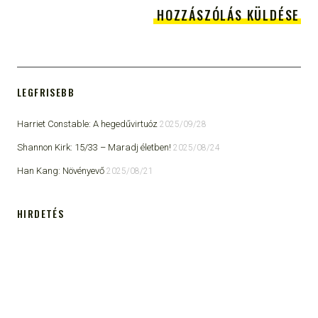
LEGFRISEBB
Harriet Constable: A hegedűvirtuóz
2025/09/28
Shannon Kirk: 15/33 ​– Maradj életben!
2025/08/24
Han Kang: Növényevő
2025/08/21
HIRDETÉS