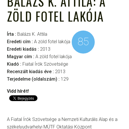
BALÁZS K. ATTILA: A
ZÖLD FOTEL LAKÓJA
Írta :
Balázs K. Attila
85
Eredeti cím :
A zöld fotel lakója
Eredeti kiadás :
2013
Magyar cím :
A zöld fotel lakója
Kiadó :
Fiatal Írók Szövetsége
Recenzált kiadás éve :
2013
Terjedelme (oldalszám) :
129
Vidd hírét!
A Fiatal Írók Szövetsége a Nemzeti Kulturális Alap és a
székelyudvarhelyi MÜTF Oktatási Központ