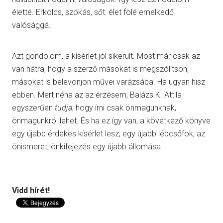
életté. Erkölcs, szokás, sőt: élet fölé emelkedő
valósággá.
Azt gondolom, a kísérlet jól sikerült. Most már csak az
van hátra, hogy a szerző másokat is megszólítson,
másokat is belevonjon művei varázsába. Ha ugyan hisz
ebben. Mert néha az az érzésem, Balázs K. Attila
egyszerűen
tudja
, hogy írni csak önmagunknak,
önmagunkról lehet. És ha ez így van, a következő könyve
egy újabb érdekes kísérlet lesz, egy újabb lépcsőfok, az
önismeret, önkifejezés egy újabb állomása.
Vidd hírét!