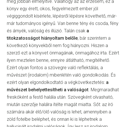
még jobban elmélyítve. Valahogy az az érzésem, ez a
könyv egy érett, okos, fegyelmezett ember jól
végiggondolt kísérlete, lépésről lépésre követhető, már-
már tudományos igényű. Van benne tény és csoda, fény
és árnyék, valóság és illúzió. Talán csak
a
titokzatosságot hiányoltam belőle
, bár szerintem a
következő könyvekből nem fog hiányozni. Hiszen a
szerző ezt a könyvet önmagának, önmagához írta. Ezért
ilyen meztelen benne, ennyire átlátható, megítélhető.
Ezért olyan fontos a szövegre való reflektálás, a
művészet (irodalom) mibenlétén való gondolkodás. És
ezért olyan elgondolkodtató a végkövetkeztetés:
a
művészet behelyettesítheti a valóságot
. Megmaradhat
freskóként a festő halála után. Szövegként olvasható,
miután szerzője halálra ítélte magát miatta. Sőt: az író
számára akár élő/ölő valóság is lehet, amennyiben a
zöld fotelbe beléphet, és onnan ki is léphetnek a
hallucinált irodalmi valóságok. Így lesz az irodalom