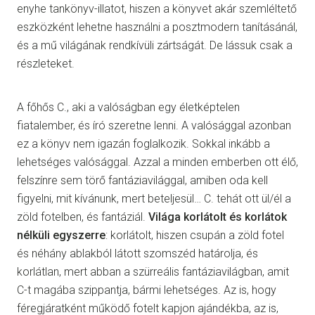
enyhe tankönyv-illatot, hiszen a könyvet akár szemléltető
eszközként lehetne használni a posztmodern tanításánál,
és a mű világának rendkívüli zártságát. De lássuk csak a
részleteket.
A főhős C., aki a valóságban egy életképtelen
fiatalember, és író szeretne lenni. A valósággal azonban
ez a könyv nem igazán foglalkozik. Sokkal inkább a
lehetséges valósággal. Azzal a minden emberben ott élő,
felszínre sem törő fantáziavilággal, amiben oda kell
figyelni, mit kívánunk, mert beteljesül… C. tehát ott ül/él a
zöld fotelben, és fantáziál.
Világa korlátolt és korlátok
nélküli egyszerre
: korlátolt, hiszen csupán a zöld fotel
és néhány ablakból látott szomszéd határolja, és
korlátlan, mert abban a szürreális fantáziavilágban, amit
C-t magába szippantja, bármi lehetséges. Az is, hogy
féregjáratként működő fotelt kapjon ajándékba, az is,