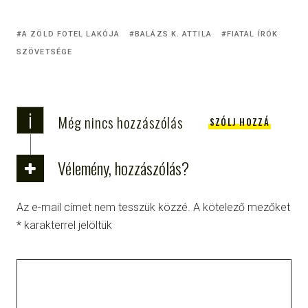
A ZÖLD FOTEL LAKÓJA
BALÁZS K. ATTILA
FIATAL ÍRÓK
SZÖVETSÉGE
i
Még nincs hozzászólás
SZÓLJ HOZZÁ
Vélemény, hozzászólás?
Az e-mail címet nem tesszük közzé.
A kötelező mezőket
*
karakterrel jelöltük