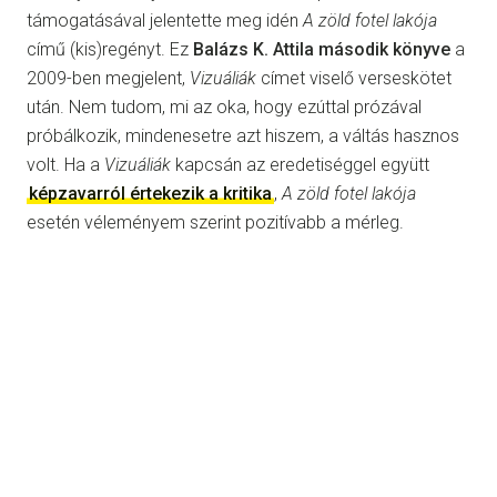
támogatásával jelentette meg idén
A zöld fotel lakója
című (kis)regényt. Ez
Balázs K. Attila második könyve
a
2009-ben megjelent,
Vizuáliák
címet viselő verseskötet
után. Nem tudom, mi az oka, hogy ezúttal prózával
próbálkozik, mindenesetre azt hiszem, a váltás hasznos
volt. Ha a
Vizuáliák
kapcsán az eredetiséggel együtt
képzavarról értekezik a kritika
,
A zöld fotel lakója
esetén véleményem szerint pozitívabb a mérleg.