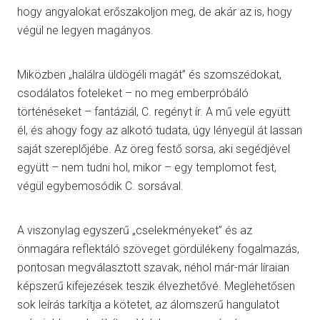
hogy angyalokat erőszakoljon meg, de akár az is, hogy
végül ne legyen magányos.
Miközben „halálra üldögéli magát” és szomszédokat,
csodálatos foteleket – no meg emberpróbáló
történéseket – fantáziál, C. regényt ír. A mű vele együtt
él, és ahogy fogy az alkotó tudata, úgy lényegül át lassan
saját szereplőjébe. Az öreg festő sorsa, aki segédjével
együtt – nem tudni hol, mikor – egy templomot fest,
végül egybemosódik C. sorsával.
A viszonylag egyszerű „cselekményeket” és az
önmagára reflektáló szöveget gördülékeny fogalmazás,
pontosan megválasztott szavak, néhol már-már líraian
képszerű kifejezések teszik élvezhetővé. Meglehetősen
sok leírás tarkítja a kötetet, az álomszerű hangulatot