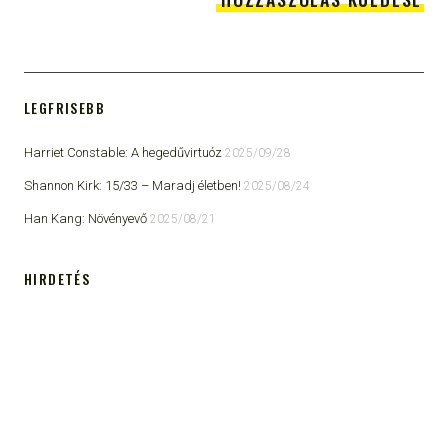
LEGFRISEBB
Harriet Constable: A hegedűvirtuóz
2025/09/28
Shannon Kirk: 15/33 ​– Maradj életben!
2025/08/24
Han Kang: Növényevő
2025/08/21
HIRDETÉS