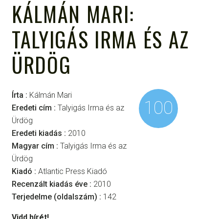
KÁLMÁN MARI:
TALYIGÁS IRMA ÉS AZ
ÜRDÖG
Írta :
Kálmán Mari
100
Eredeti cím :
Talyigás Irma és az
Ürdög
Eredeti kiadás :
2010
Magyar cím :
Talyigás Irma és az
Ürdög
Kiadó :
Atlantic Press Kiadó
Recenzált kiadás éve :
2010
Terjedelme (oldalszám) :
142
Vidd hírét!