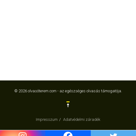
© 2026 olvasóterem.com - az egészséges olvasás támogatója.
Impresszum
Adatvédelmi záradék