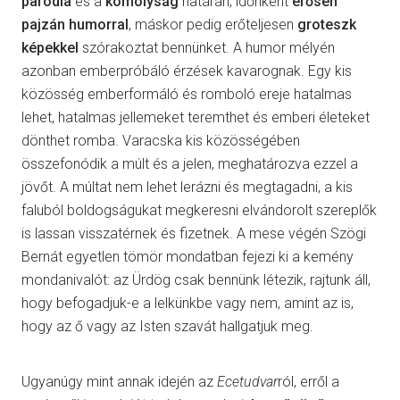
paródia
és a
komolyság
határán, időnként
erősen
pajzán humorral
, máskor pedig erőteljesen
groteszk
képekkel
szórakoztat bennünket. A humor mélyén
azonban emberpróbáló érzések kavarognak. Egy kis
közösség emberformáló és romboló ereje hatalmas
lehet, hatalmas jellemeket teremthet és emberi életeket
dönthet romba. Varacska kis közösségében
összefonódik a múlt és a jelen, meghatározva ezzel a
jövőt. A múltat nem lehet lerázni és megtagadni, a kis
faluból boldogságukat megkeresni elvándorolt szereplők
is lassan visszatérnek és fizetnek. A mese végén Szögi
Bernát egyetlen tömör mondatban fejezi ki a kemény
mondanivalót: az Ürdög csak bennünk létezik, rajtunk áll,
hogy befogadjuk-e a lelkünkbe vagy nem, amint az is,
hogy az ő vagy az Isten szavát hallgatjuk meg.
Ugyanúgy mint annak idején az
Ecetudvar
ról, erről a