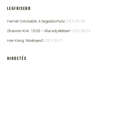
LEGFRISEBB
Harriet Constable: A hegedűvirtuóz
2025/09/28
Shannon Kirk: 15/33 ​– Maradj életben!
2025/08/24
Han Kang: Növényevő
2025/08/21
HIRDETÉS