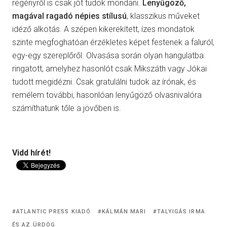
regényről is csak jót tudok mondani.
Lenyűgöző,
magával ragadó népies stílusú
, klasszikus műveket
idéző alkotás. A szépen kikerekített, ízes mondatok
szinte megfoghatóan érzékletes képet festenek a faluról,
egy-egy szereplőről. Olvasása során olyan hangulatba
ringatott, amelyhez hasonlót csak Mikszáth vagy Jókai
tudott megidézni. Csak gratulálni tudok az írónak, és
remélem további, hasonlóan lenyűgöző olvasnivalóra
számíthatunk tőle a jövőben is.
Vidd hírét!
ATLANTIC PRESS KIADÓ
KÁLMÁN MARI
TALYIGÁS IRMA
ÉS AZ ÜRDÖG