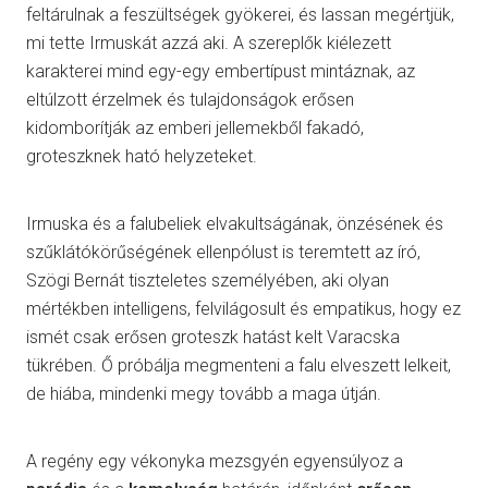
feltárulnak a feszültségek gyökerei, és lassan megértjük,
mi tette Irmuskát azzá aki. A szereplők kiélezett
karakterei mind egy-egy embertípust mintáznak, az
eltúlzott érzelmek és tulajdonságok erősen
kidomborítják az emberi jellemekből fakadó,
groteszknek ható helyzeteket.
Irmuska és a falubeliek elvakultságának, önzésének és
szűklátókörűségének ellenpólust is teremtett az író,
Szögi Bernát tiszteletes személyében, aki olyan
mértékben intelligens, felvilágosult és empatikus, hogy ez
ismét csak erősen groteszk hatást kelt Varacska
tükrében. Ő próbálja megmenteni a falu elveszett lelkeit,
de hiába, mindenki megy tovább a maga útján.
A regény egy vékonyka mezsgyén egyensúlyoz a