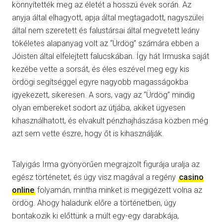
könnyítették meg az életét a hosszú évek során. Az
anyja által elhagyott, apja által megtagadott, nagyszülei
által nem szeretett és falustársai által megvetett leány
tökéletes alapanyag volt az “Ürdög” számára ebben a
Jóisten által elfelejtett falucskában. Így hát Irmuska saját
kezébe vette a sorsát, és éles eszével meg egy kis
ördögi segítséggel egyre nagyobb magasságokba
igyekezett, sikeresen. A sors, vagy az “Ürdög” mindig
olyan embereket sodort az útjába, akiket ügyesen
kihasználhatott, és elvakult pénzhajhászása közben még
azt sem vette észre, hogy őt is kihasználják.
Talyigás Irma gyönyörűen megrajzolt figurája uralja az
egész történetet, és úgy visz magával a regény
casino
online
folyamán, mintha minket is megigézett volna az
ördög. Ahogy haladunk előre a történetben, úgy
bontakozik ki előttünk a múlt egy-egy darabkája,