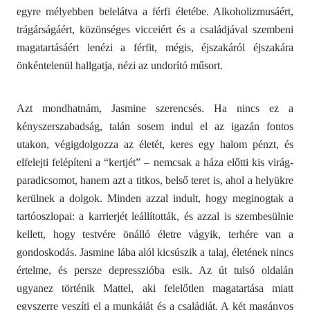
egyre mélyebben belelátva a férfi életébe. Alkoholizmusáért,
trágárságáért, közönséges vicceiért és a családjával szembeni
magatartásáért lenézi a férfit, mégis, éjszakáról éjszakára
önkéntelenül hallgatja, nézi az undorító műsort.
Azt mondhatnám, Jasmine szerencsés. Ha nincs ez a
kényszerszabadság, talán sosem indul el az igazán fontos
utakon, végigdolgozza az életét, keres egy halom pénzt, és
elfelejti felépíteni a “kertjét” – nemcsak a háza előtti kis virág-
paradicsomot, hanem azt a titkos, belső teret is, ahol a helyükre
kerülnek a dolgok. Minden azzal indult, hogy meginogtak a
tartóoszlopai: a karrierjét leállították, és azzal is szembesülnie
kellett, hogy testvére önálló életre vágyik, terhére van a
gondoskodás. Jasmine lába alól kicsúszik a talaj, életének nincs
értelme, és persze depresszióba esik. Az út tulsó oldalán
ugyanez történik Mattel, aki felelőtlen magatartása miatt
egyszerre veszíti el a munkáját és a családját. A két magányos