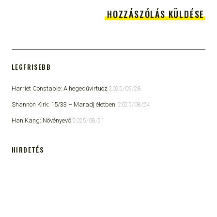
LEGFRISEBB
Harriet Constable: A hegedűvirtuóz
2025/09/28
Shannon Kirk: 15/33 ​– Maradj életben!
2025/08/24
Han Kang: Növényevő
2025/08/21
HIRDETÉS