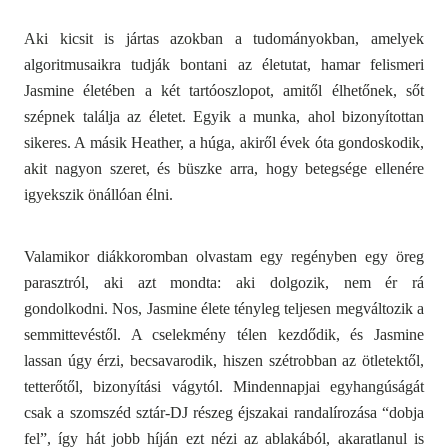
Aki kicsit is jártas azokban a tudományokban, amelyek
algoritmusaikra tudják bontani az életutat, hamar felismeri
Jasmine életében a két tartóoszlopot, amitől élhetőnek, sőt
szépnek találja az életet. Egyik a munka, ahol bizonyítottan
sikeres. A másik Heather, a húga, akiről évek óta gondoskodik,
akit nagyon szeret, és büszke arra, hogy betegsége ellenére
igyekszik önállóan élni.
Valamikor diákkoromban olvastam egy regényben egy öreg
parasztról, aki azt mondta: aki dolgozik, nem ér rá
gondolkodni. Nos, Jasmine élete tényleg teljesen megváltozik a
semmittevéstől. A cselekmény télen kezdődik, és Jasmine
lassan úgy érzi, becsavarodik, hiszen szétrobban az ötletektől,
tetterőtől, bizonyítási vágytól. Mindennapjai egyhangúságát
csak a szomszéd sztár-DJ részeg éjszakai randalírozása “dobja
fel”, így hát jobb híján ezt nézi az ablakából, akaratlanul is