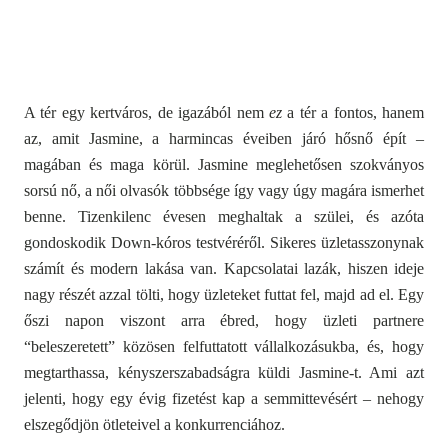
A tér egy kertváros, de igazából nem
ez
a tér a fontos, hanem
az, amit Jasmine, a harmincas éveiben járó hősnő épít –
magában és maga körül. Jasmine meglehetősen szokványos
sorsú nő, a női olvasók többsége így vagy úgy magára ismerhet
benne. Tizenkilenc évesen meghaltak a szülei, és azóta
gondoskodik Down-kóros testvéréről. Sikeres üzletasszonynak
számít és modern lakása van. Kapcsolatai lazák, hiszen ideje
nagy részét azzal tölti, hogy üzleteket futtat fel, majd ad el. Egy
őszi napon viszont arra ébred, hogy üzleti partnere
“beleszeretett” közösen felfuttatott vállalkozásukba, és, hogy
megtarthassa, kényszerszabadságra küldi Jasmine-t. Ami azt
jelenti, hogy egy évig fizetést kap a semmittevésért – nehogy
elszegődjön ötleteivel a konkurrenciához.