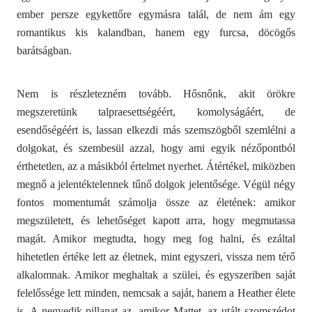
ember persze egykettőre egymásra talál, de nem ám egy
romantikus kis kalandban, hanem egy furcsa, döcögős
barátságban.
Nem is részletezném tovább. Hősnőnk, akit örökre
megszeretünk talpraesettségéért, komolyságáért, de
esendőségéért is, lassan elkezdi más szemszögből szemlélni a
dolgokat, és szembesül azzal, hogy ami egyik nézőpontból
érthetetlen, az a másikból értelmet nyerhet. Átértékel, miközben
megnő a jelentéktelennek tűnő dolgok jelentősége. Végül négy
fontos momentumát számolja össze az életének: amikor
megszületett, és lehetőséget kapott arra, hogy megmutassa
magát. Amikor megtudta, hogy meg fog halni, és ezáltal
hihetetlen értéke lett az életnek, mint egyszeri, vissza nem térő
alkalomnak. Amikor meghaltak a szülei, és egyszeriben saját
felelőssége lett minden, nemcsak a saját, hanem a Heather élete
is. A negyedik pillanat az, amikor Mattet, az utált szomszédot