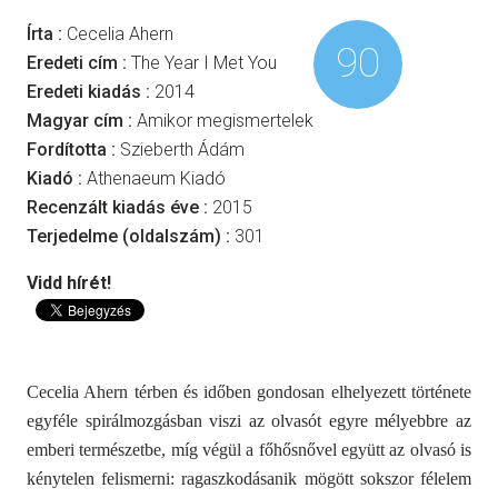
Írta :
Cecelia Ahern
90
Eredeti cím :
The Year I Met You
Eredeti kiadás :
2014
Magyar cím :
Amikor megismertelek
Fordította :
Szieberth Ádám
Kiadó :
Athenaeum Kiadó
Recenzált kiadás éve :
2015
Terjedelme (oldalszám) :
301
Vidd hírét!
Cecelia Ahern térben és időben gondosan elhelyezett története
egyféle spirálmozgásban viszi az olvasót egyre mélyebbre az
emberi természetbe, míg végül a főhősnővel együtt az olvasó is
kénytelen felismerni: ragaszkodásanik mögött sokszor félelem