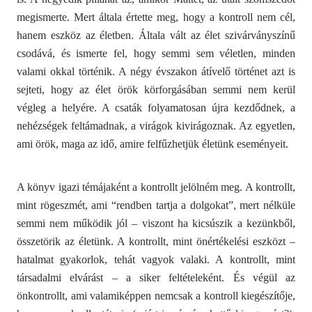
megismerte. Mert általa értette meg, hogy a kontroll nem cél,
hanem eszköz az életben. Általa vált az élet szivárványszínű
csodává, és ismerte fel, hogy semmi sem véletlen, minden
valami okkal történik. A négy évszakon átívelő történet azt is
sejteti, hogy az élet örök körforgásában semmi nem kerül
végleg a helyére. A csaták folyamatosan újra kezdődnek, a
nehézségek feltámadnak, a virágok kivirágoznak. Az egyetlen,
ami örök, maga az idő, amire felfűzhetjük életünk eseményeit.
A könyv igazi témájaként a kontrollt jelölném meg. A kontrollt,
mint rögeszmét, ami “rendben tartja a dolgokat”, mert nélküle
semmi nem működik jól – viszont ha kicsúszik a kezünkből,
összetörik az életünk. A kontrollt, mint önértékelési eszközt –
hatalmat gyakorlok, tehát vagyok valaki. A kontrollt, mint
társadalmi elvárást – a siker feltételeként. És végül az
önkontrollt, ami valamiképpen nemcsak a kontroll kiegészítője,