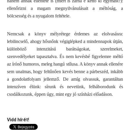
hanem annak ellentéte is (miért is zárná e kettő ki egymást?):
ellenőrizni a magam megnyilvánulásait a méltóság, a
bölcsesség és a nyugalom feltétele.
Nemcsak a könyv mélyrétege érdemes az elolvasásra:
lebilincselő, ahogy hősnőnk végiglépked a mindennapok útján,
különböző intenzitású barátságokat, szerelmeket,
szenvedélyeket tapasztalva. És nem kevésbé figyelemre méltó
az írónő humoros, meleg hangú stílusa. A könyv annak ellenére
sem unalmas, hogy feltűnően kevés benne a párbeszéd, inkább
a gondolatfolyam jellemző. De amíg olvassuk, garantáltan
intenzíven élünk: sírunk és nevetünk, felháborodunk és
csodálkozunk, éppen úgy, mint egy jó színházi előadáson.
Vidd hírét!