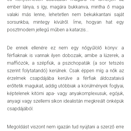
ember lánya, s így, magára bukkanva, mintha ő maga
valaki más lenne, lehetetlen nem bekukkantani saját
sorsunkba, mintegy kívülről.
Í
me, hogyan hat egy
posztmodern jellegű műben a katarzis…
De ennek ellenére ez nem egy nőgyűlölő könyv: a
férfiaknak is vannak ilyen dobozaik, amibe a lúzerek, a
maffiózók, a szépfiúk, a pszichopaták (a sor tetszés
szerint folytatandó) kerülnek. Csak éppen míg a nők az
érzelmek csapdájába kerülve a férfiak áldozataivá
erőltetik magukat, addig utóbbiak a körülmények foglyai,
képtelenek kitörni apa- vagy anyakomplexusuk, egójuk,
anyagi vagy szellemi síkon idealistán megkreált önképük
csapdájából.
Megoldást viszont nem igazán tud nyújtani a szerző erre