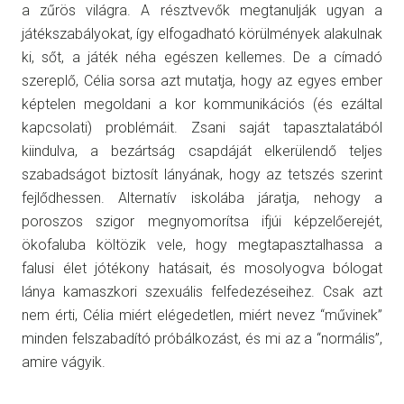
a zűrös világra. A résztvevők megtanulják ugyan a
játékszabályokat, így elfogadható körülmények alakulnak
ki, sőt, a játék néha egészen kellemes. De a címadó
szereplő, Célia sorsa azt mutatja, hogy az egyes ember
képtelen megoldani a kor kommunikációs (és ezáltal
kapcsolati) problémáit. Zsani saját tapasztalatából
kiindulva, a bezártság csapdáját elkerülendő teljes
szabadságot biztosít lányának, hogy az tetszés szerint
fejlődhessen. Alternatív iskolába járatja, nehogy a
poroszos szigor megnyomorítsa ifjúi képzelőerejét,
ökofaluba költözik vele, hogy megtapasztalhassa a
falusi élet jótékony hatásait, és mosolyogva bólogat
lánya kamaszkori szexuális felfedezéseihez. Csak azt
nem érti, Célia miért elégedetlen, miért nevez “művinek”
minden felszabadító próbálkozást, és mi az a “normális”,
amire vágyik.