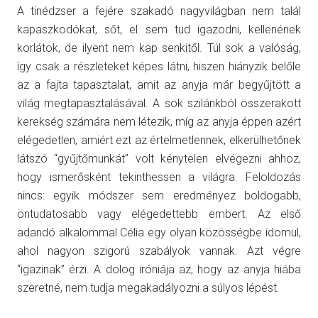
A tinédzser a fejére szakadó nagyvilágban nem talál
kapaszkodókat, sőt, el sem tud igazodni, kellenének
korlátok, de ilyent nem kap senkitől. Túl sok a valóság,
így csak a részleteket képes látni, hiszen hiányzik belőle
az a fajta tapasztalat, amit az anyja már begyűjtött a
világ megtapasztalásával. A sok szilánkból összerakott
kerekség számára nem létezik, míg az anyja éppen azért
elégedetlen, amiért ezt az értelmetlennek, elkerülhetőnek
látszó “gyűjtőmunkát” volt kénytelen elvégezni ahhoz,
hogy ismerősként tekinthessen a világra. Feloldozás
nincs: egyik módszer sem eredményez boldogabb,
öntudatosabb vagy elégedettebb embert. Az első
adandó alkalommal Célia egy olyan közösségbe idomul,
ahol nagyon szigorú szabályok vannak. Azt végre
“igazinak” érzi. A dolog iróniája az, hogy az anyja hiába
szeretné, nem tudja megakadályozni a súlyos lépést.