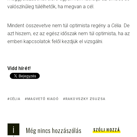
valószínűleg túlélhetők, ha megvan a cél.
Mindent összevetve nem túl optimista regény a
Célia
. De
azt hiszem, ez az egész időszak nem túl optimista, ha az
emberi kapcsolatok felől kezdjük el vizsgálni.
Vidd hírét!
CÉLIA
MAGVETŐ KIADÓ
RAKOVSZKY ZSUZSA
i
Még nincs hozzászólás
SZÓLJ HOZZÁ