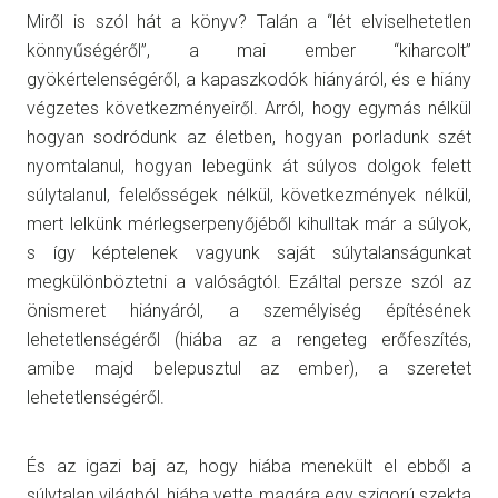
Miről is szól hát a könyv? Talán a “lét elviselhetetlen
könnyűségéről”, a mai ember “kiharcolt”
gyökértelenségéről, a kapaszkodók hiányáról, és e hiány
végzetes következményeiről. Arról, hogy egymás nélkül
hogyan sodródunk az életben, hogyan porladunk szét
nyomtalanul, hogyan lebegünk át súlyos dolgok felett
súlytalanul, felelősségek nélkül, következmények nélkül,
mert lelkünk mérlegserpenyőjéből kihulltak már a súlyok,
s így képtelenek vagyunk saját súlytalanságunkat
megkülönböztetni a valóságtól. Ezáltal persze szól az
önismeret hiányáról, a személyiség építésének
lehetetlenségéről (hiába az a rengeteg erőfeszítés,
amibe majd belepusztul az ember), a szeretet
lehetetlenségéről.
És az igazi baj az, hogy hiába menekült el ebből a
súlytalan világból, hiába vette magára egy szigorú szekta