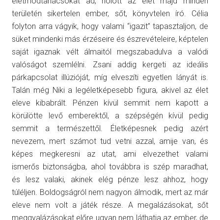
életmódtanácsokat ad, holott az élet majd minden
területén sikertelen ember, sőt, könyvtelen író. Célia
folyton arra vágyik, hogy valami “igazit” tapasztaljon, de
süket mindenki más érzéseire és észrevételeire, képtelen
saját igaznak vélt álmaitól megszabadulva a valódi
valóságot szemlélni. Zsani addig kergeti az ideális
párkapcsolat illúzióját, míg elveszíti egyetlen lányát is.
Talán még Niki a legéletképesebb figura, akivel az élet
eleve kibabrált. Pénzen kívül semmit nem kapott a
körülötte levő emberektől, a szépségén kívül pedig
semmit a természettől. Életképesnek pedig azért
nevezem, mert számot tud vetni azzal, amije van, és
képes megkeresni az utat, ami elvezethet valami
ismerős biztonságba, ahol továbbra is szép maradhat,
és lesz valaki, akinek elég pénze lesz ahhoz, hogy
túléljen. Boldogságról nem nagyon álmodik, mert az már
eleve nem volt a játék része. A megalázásokat, sőt
meggyalázásokat előre ugyan nem láthatja az ember, de