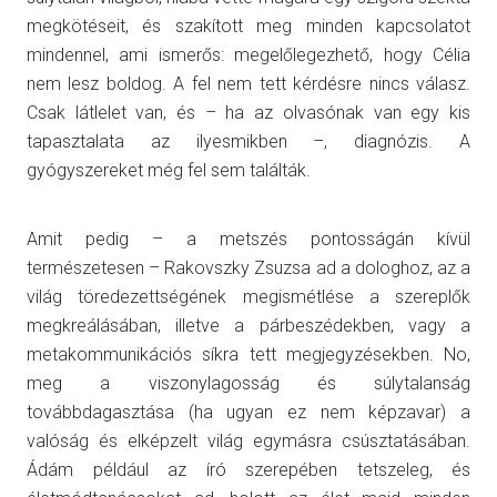
megkötéseit, és szakít
ott
meg minden kapcsolatot
mindennel, ami ismerős: megelőlegezhető, hogy Célia
nem lesz boldog. A fel nem tett kérdésre nincs válasz.
Csak látlelet van, és – ha az olvasónak van egy kis
tapasztalata az ilyesmikben –, diagnózis. A
gyógyszereket még fel sem találták.
Amit pedig – a metszés pontosságán kívül
természetesen – Rakovszky Zsuzsa ad a dologhoz, az a
világ töredezettségének megismétlése a szereplők
megkreálásában, illetve a párbeszédekben, vagy a
metakommunikációs síkra tett megjegyzésekben. No,
meg a viszonylagosság és súlytalanság
továbbdagasztása (ha ugyan ez nem képzavar) a
valóság és elképzelt világ egymásra csúsztatásában.
Ádám például az író szerepében
tetszeleg
, és