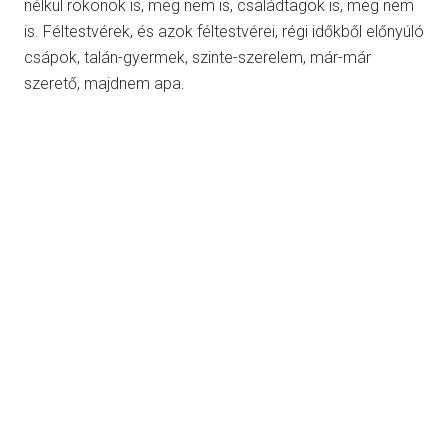
nélkül rokonok is, meg nem is, családtagok is, meg nem
is. Féltestvérek, és azok féltestvérei, régi időkből előnyúló
csápok, talán-gyermek, szinte-szerelem, már-már
szerető, majdnem apa.