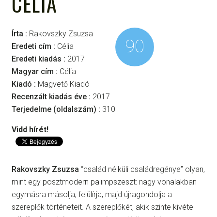
CÉLIA
Írta :
Rakovszky Zsuzsa
90
Eredeti cím :
Célia
Eredeti kiadás :
2017
Magyar cím :
Célia
Kiadó :
Magvető Kiadó
Recenzált kiadás éve :
2017
Terjedelme (oldalszám) :
310
Vidd hírét!
Rakovszky Zsuzsa
“család nélküli családregénye” olyan,
mint egy posztmodern palimpszeszt: nagy vonalakban
egymásra másolja, felülírja, majd újragondolja a
szereplők történeteit. A szereplőkét, akik szinte kivétel