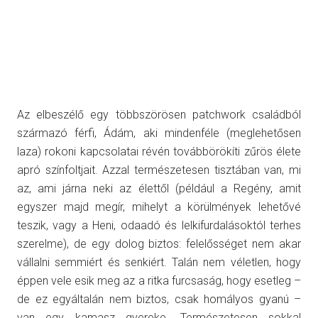
Az elbeszélő egy többszörösen patchwork családból
származó férfi, Ádám, aki mindenféle (meglehetősen
laza) rokoni kapcsolatai révén továbbörökíti zűrös élete
apró színfoltjait. Azzal természetesen tisztában van, mi
az, ami járna neki az élettől (például a Regény, amit
egyszer majd megír, mihelyt a körülmények lehetővé
teszik, vagy a Heni, odaadó és lelkifurdalásoktól terhes
szerelme), de egy dolog biztos: felelősséget nem akar
vállalni semmiért és senkiért. Talán nem véletlen, hogy
éppen vele esik meg az a ritka furcsaság, hogy esetleg –
de ez egyáltalán nem biztos, csak homályos gyanú –
van egy kamasz gyereke. Természetesen sokkal