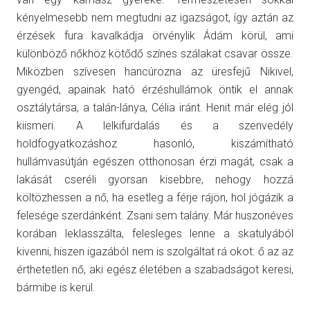
kényelmesebb nem megtudni az igazságot, így aztán az
érzések fura kavalkádja örvénylik Ádám körül, ami
különböző nőkhöz kötődő színes szálakat csavar össze.
Miközben szívesen hancúrozna az üresfejű Nikivel,
gyengéd, apainak ható érzéshullámok öntik el annak
osztálytársa, a talán-lánya, Célia iránt. Henit már elég jól
kiismeri. A lelkifurdalás és a szenvedély
holdfogyatkozáshoz hasonló, kiszámítható
hullámvasútján egészen otthonosan érzi magát, csak a
lakását cseréli gyorsan kisebbre, nehogy hozzá
költözhessen a nő, ha esetleg a férje rájön, hol jógázik a
felesége szerdánként. Zsani sem talány. Már huszonéves
korában leklasszálta, felesleges lenne a skatulyából
kivenni, hiszen igazából nem is szolgáltat rá okot: ő az az
érthetetlen nő, aki egész életében a szabadságot keresi,
bármibe is kerül.