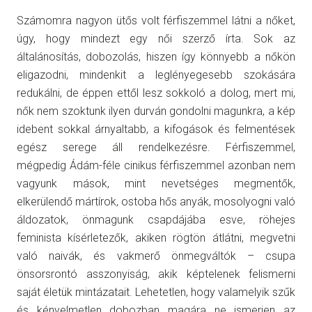
Számomra nagyon ütős volt férfiszemmel látni a nőket,
úgy, hogy mindezt egy női szerző írta. Sok az
általánosítás, dobozolás, hiszen így könnyebb a nőkön
eligazodni, mindenkit a leglényegesebb szokására
redukálni, de éppen ettől lesz sokkoló a dolog,
m
ert mi,
nők nem szoktunk ilyen durván gondolni magunkra, a kép
idebent sokkal árnyaltabb, a kifogások és felmentések
egész serege áll rendelkezésre. Férfiszemmel,
mégpedig Ádám-féle cinikus férfiszemmel azonban nem
vagyunk mások, mint nevetséges megmentők,
elkerülendő mártírok, ostoba hős anyák, mosolyogni való
áldozatok, önmagunk csapdájába esve, röhejes
feminista kísérletezők, akiken rögtön átlátni, megvetni
való naivák, és vakmerő önmegváltók – csupa
önsorsrontó asszonyiság, akik képtelenek felismerni
saját életük mintázatait. Lehetetlen, hogy valamelyik szűk
és kényelmetlen dobozban magára ne ismerjen az