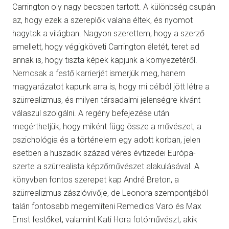
Carrington oly nagy becsben tartott. A különbség csupán
az, hogy ezek a szereplők valaha éltek, és nyomot
hagytak a világban. Nagyon szerettem, hogy a szerző
amellett, hogy végigköveti Carrington életét, teret ad
annak is, hogy tiszta képek kapjunk a környezetéről.
Nemcsak a festő karrierjét ismerjük meg, hanem
magyarázatot kapunk arra is, hogy mi célból jött létre a
szürrealizmus, és milyen társadalmi jelenségre kívánt
válaszul szolgálni. A regény befejezése után
megérthetjük, hogy miként függ össze a művészet, a
pszichológia és a történelem egy adott korban, jelen
esetben a huszadik század véres évtizedei Európa-
szerte a szürrealista képzőművészet alakulásával. A
könyvben fontos szerepet kap André Breton, a
szürrealizmus zászlóvivője, de Leonora szempontjából
talán fontosabb megemlíteni Remedios Varo és Max
Ernst festőket, valamint Kati Hora fotóművészt, akik