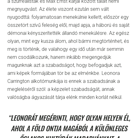
a szürrealisták és Max Ernst karjai között talált némi
megnyugvást. Az élete viszont ezután sem vált
nyugodttá: folyamatosan menekülnie kellett, először egy
összetört szívű feleség elől, majd apja, a háború és saját
démonai kényszerítették állandó menekülésre. Az egész
olyan, mint egy kusza álom, ahol bármi megtörténhet, és
meg is történik, de valahogy egy idő után már semmin
nem csodálkozunk, hanem inkább megengedjük
magunknak azt a szabadságot, hogy befogadjuk azt,
ami képek formájában tör be az elménkbe. Leonora
Carrington alkotómunkája is ennek a szabadsának a
megleléséről szól: a képzelet szabadságát, annak
valóságba ágyazását tárja elénk minden korlát nélkül.
“LEONORÁT MEGÉRINTI, HOGY OLYAN HELYEN ÉL,
AHOL A FÖLD ONTJA MAGÁBÓL A KÜLÖNLEGES