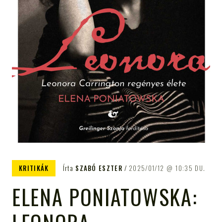
KRITIKÁK
Írta
SZABÓ ESZTER
2025/01/12
10:35 DU.
ELENA PONIATOWSKA: