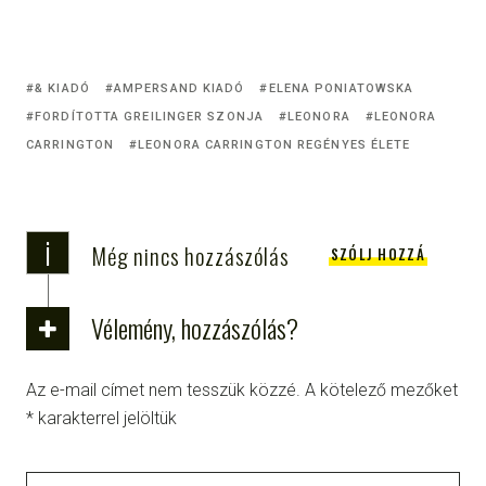
& KIADÓ
AMPERSAND KIADÓ
ELENA PONIATOWSKA
FORDÍTOTTA GREILINGER SZONJA
LEONORA
LEONORA
CARRINGTON
LEONORA CARRINGTON REGÉNYES ÉLETE
i
Még nincs hozzászólás
SZÓLJ HOZZÁ
Vélemény, hozzászólás?
Az e-mail címet nem tesszük közzé.
A kötelező mezőket
*
karakterrel jelöltük