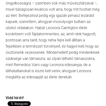
öngyilkosságra – szemben sok más művésztársával –,
mivel túlságosan kíváncsi volt arra, hogy mit hozhat még
az élet. Befejezésül pedig egy igazán pimasz lezárást
kapunk, szerettem, ahogyan mosolyogni tudtam az
utolsó oldalakon. Habár Leonora Carrington élete
korántsem volt fájdalommentes, az, amit ránk hagyott,
pontosan arra tanít, hogy néha fejre kell állítani a
fejünkben a természet törvényeit, és hagyni kell, hogy az
ösztöneink vezessenek. Mindemellett pedig mindenkinek
szüksége van támaszra: az olyan látható támaszokra,
mint Remedios Varo vagy Leonora édesanyja, de a
láthatatlanokat is észre kell venni, ahogyan Leonora
meglátta az édesapját az élete derekán.
Vidd hírét!