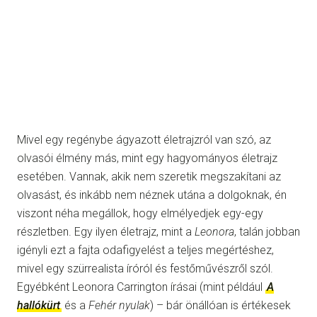
Mivel egy regénybe ágyazott életrajzról van szó, az
olvasói élmény más, mint egy hagyományos életrajz
esetében. Vannak, akik nem szeretik megszakítani az
olvasást, és inkább nem néznek utána a dolgoknak, én
viszont néha megállok, hogy elmélyedjek egy-egy
részletben. Egy ilyen életrajz, mint a
Leonora
, talán jobban
igényli ezt a fajta odafigyelést a teljes megértéshez,
mivel egy szürrealista íróról és festőművészről szól.
Egyébként Leonora Carrington írásai (mint például
A
hallókürt
és a
Fehér nyulak
) – bár önállóan is értékesek