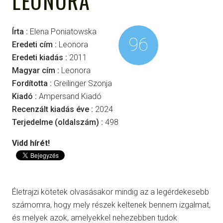
LEONORA
Írta :
Elena Poniatowska
96
Eredeti cím :
Leonora
Eredeti kiadás :
2011
Magyar cím :
Leonora
Fordította :
Greilinger Szonja
Kiadó :
Ampersand Kiadó
Recenzált kiadás éve :
2024
Terjedelme (oldalszám) :
498
Vidd hírét!
Életrajzi kötetek olvasásakor mindig az a legérdekesebb
számomra, hogy mely részek keltenek bennem izgalmat,
és melyek azok, amelyekkel nehezebben tudok