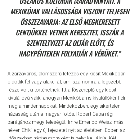
ŐSLAKOS KULTÚRÁK MARADVÁNYAIT. A
MEXIKÓIAK VALLÁSOSSÁGA VISZONT TELJESEN
ÖSSZEZAVARJA: AZ ELSŐ MEGKERESETT
CENTJÜKKEL VETNEK KERESZTET, ISSZÁK A
SZENTELTVIZET AZ OLTÁR ELŐTT, ÉS
NAGYPÉNTEKEN FOLYATJÁK A VÉRÜKET.”
A zűrzavaros, álomszerű létezés egy kicsit Mexikóban
oldódik fel vagy alakul át, ami számomra a legszebb
része volt a történetnek. Itt a főszereplő egy kicsit
kívülállóvá válik, ahogyan Mexikóban is kívülállóként éli
meg a mindennapokat. Mindeközben, egy sikertelen
házasság után a magyar fotós, Robert Capa régi
barátjához megy feleségül. Imre Emerico Weisz, más
néven Chiki, egy új fejezetet nyit az életében. Ebben az
időszakban háziasszonyként is helyt kell állnia. Két