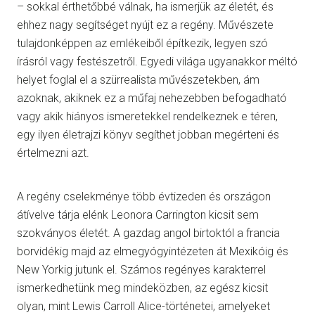
– sokkal érthetőbbé válnak, ha ismerjük az életét, és
ehhez nagy segítséget nyújt ez a regény. Művészete
tulajdonképpen az emlékeiből építkezik, legyen szó
írásról vagy festészetről. Egyedi világa ugyanakkor méltó
helyet foglal el a szürrealista művészetekben, ám
azoknak, akiknek ez a műfaj nehezebben befogadható
vagy akik hiányos ismeretekkel rendelkeznek e téren,
egy ilyen életrajzi könyv segíthet jobban megérteni és
értelmezni azt.
A regény cselekménye több évtizeden és országon
átívelve tárja elénk Leonora Carrington kicsit sem
szokványos életét. A gazdag angol birtoktól a francia
borvidékig majd az elmegyógyintézeten át Mexikóig és
New Yorkig jutunk el. Számos regényes karakterrel
ismerkedhetünk meg mindeközben, az egész kicsit
olyan, mint Lewis Carroll Alice-történetei, amelyeket