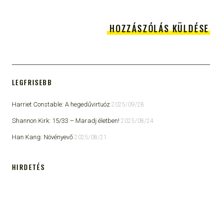
LEGFRISEBB
Harriet Constable: A hegedűvirtuóz
2025/09/28
Shannon Kirk: 15/33 ​– Maradj életben!
2025/08/24
Han Kang: Növényevő
2025/08/21
HIRDETÉS