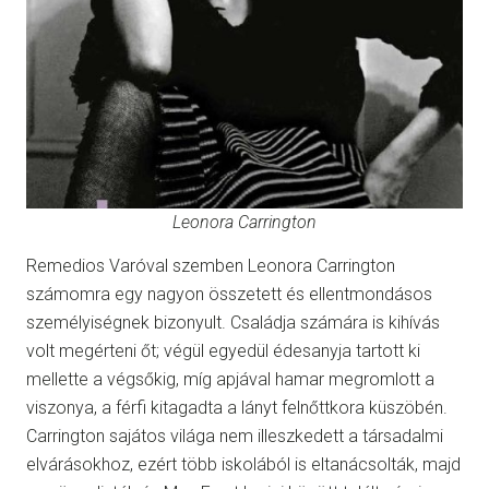
Leonora Carrington
Remedios Varóval szemben Leonora Carrington
számomra egy nagyon összetett és ellentmondásos
személyiségnek bizonyult. Családja számára is kihívás
volt megérteni őt; végül egyedül édesanyja tartott ki
mellette a végsőkig, míg apjával hamar megromlott a
viszonya, a férfi kitagadta a lányt felnőttkora küszöbén.
Carrington sajátos világa nem illeszkedett a társadalmi
elvárásokhoz, ezért több iskolából is eltanácsolták, majd