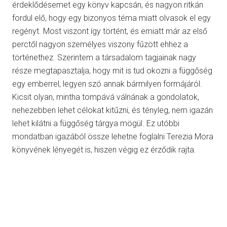
érdeklődésemet egy könyv kapcsán, és nagyon ritkán
fordul elő, hogy egy bizonyos téma miatt olvasok el egy
regényt. Most viszont így történt, és emiatt már az első
perctől nagyon személyes viszony fűzött ehhez a
történethez. Szerintem a társadalom tagjainak nagy
része megtapasztalja, hogy mit is tud okozni a függőség
egy emberrel, legyen szó annak bármilyen formájáról.
Kicsit olyan, mintha tompává válnának a gondolatok,
nehezebben lehet célokat kitűzni, és tényleg, nem igazán
lehet kilátni a függőség tárgya mögül. Ez utóbbi
mondatban igazából össze lehetne foglalni Terezia Mora
könyvének lényegét is, hiszen végig ez érződik rajta.