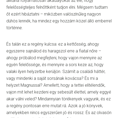
állítana folyamatosan akadályokat az elé, hogy
felelősségteljes felnőttként tudjon élni. Mégsem tudtam
őt ezért hibáztatni – miközben valószínűleg nagyon
dühös lennék, ha mindez egy hozzám közel álló emberrel
történne.
És talán ez a regény kulcsa: ez a kettősség, ahogy
egyszerre sajnálod és haragszol erre a fiatal nőre –
ahogy próbálod megfejteni, hogy vajon mennyire az
egyén felelőssége, és mennyire a sors keze az, hogy
valaki ilyen helyzetbe kerüljön. Számít a családi háttér,
vagy mindenki a saját sorsának kovácsa? És mi a
helyzet Magnussal? Amellett, hogy a tettei elítélendők,
vajon mit lehet kezdeni egy sebesült élettel, amely eggyé
akar válni veled? Mindannyian törékenyek vagyunk, és ez
a regény pontosan erre mutat rá. Azok a jó könyvek,
amelyekben nincs egyszerűen jó és rossz. És az olvasón