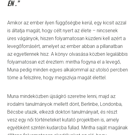
ÉN .”
Amikor az ember ilyen függőségbe kerül, egy kicsit azzal
is áltatja magát, hogy célt nyert az élete – nincsenek
üres vágányok, hiszen folyamatosan küzdeni kell azért a
levegőforrásért, amelyet az ember abban a pillanatban
az egyetlennek hisz. A könyv olvasása közben legalábbis
folyamatosan ezt éreztem: mintha fogyna el a levegő,
Muna pedig minden egyes alkalommal az utolsó percben
törne a felszínre, hogy megszívja magát élettel.
Muna mindeközben újságíró szeretne lenni, majd az
irodalmi tanulmányok mellett dönt, Berlinbe, Londonba,
Bécsbe utazik, elkezdi doktori tanulmányait, és részt
vesz egy női történeteket kutató projektben is, amely
egyébként szintén kudarcba fullad. Mintha saját magának