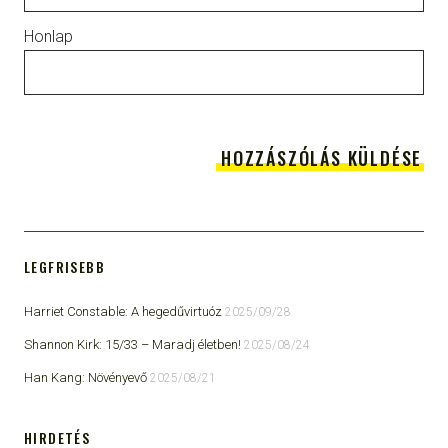
Honlap
LEGFRISEBB
Harriet Constable: A hegedűvirtuóz
2025/09/28
Shannon Kirk: 15/33 ​– Maradj életben!
2025/08/24
Han Kang: Növényevő
2025/08/21
HIRDETÉS