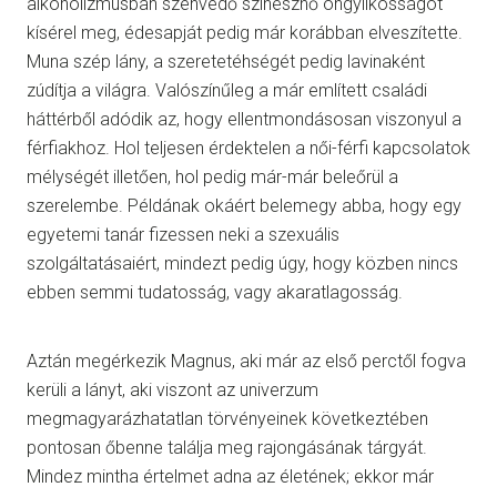
alkoholizmusban szenvedő színésznő öngyilkosságot
kísérel meg, édesapját pedig már korábban elveszítette.
Muna szép lány, a szeretetéhségét pedig lavinaként
zúdítja a világra. Valószínűleg a már említett családi
háttérből adódik az, hogy ellentmondásosan viszonyul a
férfiakhoz. Hol teljesen érdektelen a női-férfi kapcsolatok
mélységét illetően, hol pedig már-már beleőrül a
szerelembe. Példának okáért belemegy abba, hogy egy
egyetemi tanár fizessen neki a szexuális
szolgáltatásaiért, mindezt pedig úgy, hogy közben nincs
ebben semmi tudatosság, vagy akaratlagosság.
Aztán megérkezik Magnus, aki már az első perctől fogva
kerüli a lányt, aki viszont az univerzum
megmagyarázhatatlan törvényeinek következtében
pontosan őbenne találja meg rajongásának tárgyát.
Mindez mintha értelmet adna az életének; ekkor már