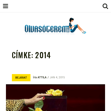
OLVASÓTEREM.COM – AZ
könyvekről könyvbarátoknak
EGÉSZSÉGES OLVASÁS
CÍMKE:
2014
TÁMOGATÓJA
Írta
ATTILA
JAN 4, 2015
BEJÁRAT