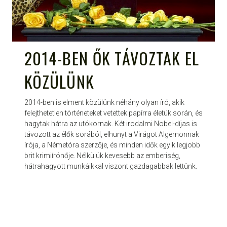
2014-BEN ŐK TÁVOZTAK EL
KÖZÜLÜNK
2014-ben is elment közülünk néhány olyan író, akik
felejthetetlen történeteket vetettek papírra életük során, és
hagytak hátra az utókornak. Két irodalmi Nobel-díjas is
távozott az élők sorából, elhunyt a Virágot Algernonnak
írója, a Németóra szerzője, és minden idők egyik legjobb
brit krimiírónője. Nélkülük kevesebb az emberiség,
hátrahagyott munkáikkal viszont gazdagabbak lettünk.