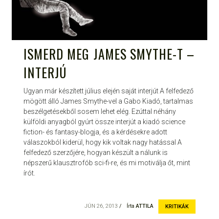
ISMERD MEG JAMES SMYTHE-T –
INTERJÚ
Ugyan már készített július elején saját interjút A felfedező
mögött álló James Smythe-vel a Gabo Kiadó, tartalmas
beszélgetésekből sosem lehet elég. Ezúttal néhány
külföldi anyagból gyúrt össze interjút a kiadó science
fiction- és fantasy-blogja, és a kérdésekre adott
válaszokból kiderül, hogy kik voltak nagy hatással A
felfedező szerzőjére, hogyan készült a nálunk is
népszerű klausztrofób sci-fi-re, és mi motiválja őt, mint
írót.
JÚN 26, 2013
Írta
ATTILA
KRITIKÁK