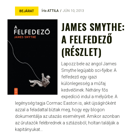
Írta
ATTILA
JÚN 10, 2013
BEJÁRAT
JAMES SMYTHE:
A FELFEDEZŐ
(RÉSZLET)
Lapozz bele az angol James
Smythe legújabb sci-fijébe: A
felfedező egy igazi
különlegesség a műfaj
kedvelőinek. Néhány fős
expedíció indul a mélyűrbe. A
legénység tagja Cormac Easton is, akit újságíróként
azzal a feladattal bíztak meg, hogy egy blogon
dokumentálja az utazás eseményeit. Amikor azonban
az űrutazók felébrednek a sztázisból, holtan találják a
kapitányukat…