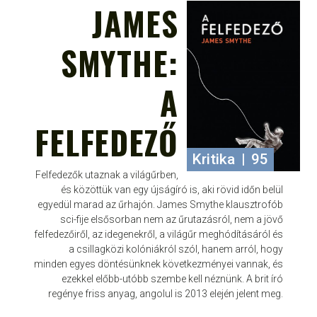
JAMES
SMYTHE:
A
FELFEDEZŐ
Kritika
|
95
Felfedezők utaznak a világűrben,
és közöttük van egy újságíró is, aki rövid időn belül
egyedül marad az űrhajón. James Smythe klausztrofób
sci-fije elsősorban nem az űrutazásról, nem a jövő
felfedezőiről, az idegenekről, a világűr meghódításáról és
a csillagközi kolóniákról szól, hanem arról, hogy
minden egyes döntésünknek következményei vannak, és
ezekkel előbb-utóbb szembe kell néznünk. A brit író
regénye friss anyag, angolul is 2013 elején jelent meg.