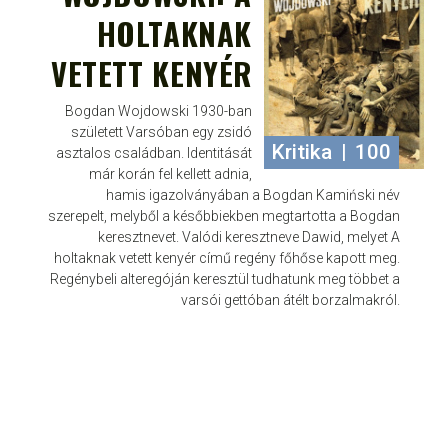
HOLTAKNAK
VETETT KENYÉR
Bogdan Wojdowski 1930-ban
született Varsóban egy zsidó
Kritika
|
100
asztalos családban. Identitását
már korán fel kellett adnia,
hamis igazolványában a Bogdan Kamiński név
szerepelt, melyből a későbbiekben megtartotta a Bogdan
keresztnevet. Valódi keresztneve Dawid, melyet A
holtaknak vetett kenyér című regény főhőse kapott meg.
Regénybeli alteregóján keresztül tudhatunk meg többet a
varsói gettóban átélt borzalmakról.