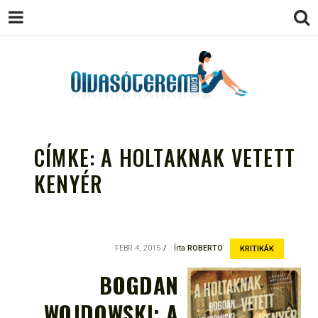
OLVASÓTEREM.COM – AZ
könyvekről könyvbarátoknak
EGÉSZSÉGES OLVASÁS
CÍMKE:
A HOLTAKNAK VETETT
TÁMOGATÓJA
KENYÉR
FEBR 4, 2015
Írta
ROBERTO
KRITIKÁK
BOGDAN
WOJDOWSKI: A