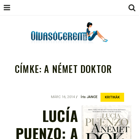
OLVASÓTEREM.COM – AZ
könyvekről könyvbarátoknak
EGÉSZSÉGES OLVASÁS
CÍMKE:
A NÉMET DOKTOR
TÁMOGATÓJA
MÁRC 16, 2014
Írta
JANCE
KRITIKÁK
LUCÍA
PUENZO: A