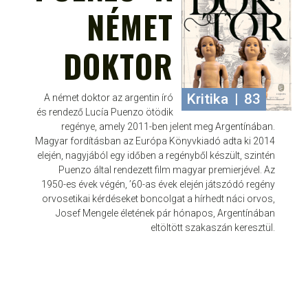
NÉMET
DOKTOR
Kritika
|
83
A német doktor az argentin író
és rendező Lucía Puenzo ötödik
regénye, amely 2011-ben jelent meg Argentínában.
Magyar fordításban az Európa Könyvkiadó adta ki 2014
elején, nagyjából egy időben a regényből készült, szintén
Puenzo által rendezett film magyar premierjével. Az
1950-es évek végén, ’60-as évek elején játszódó regény
orvosetikai kérdéseket boncolgat a hírhedt náci orvos,
Josef Mengele életének pár hónapos, Argentínában
eltöltött szakaszán keresztül.