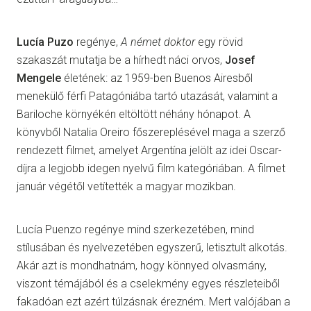
Lucía Puzo
regénye,
A német doktor
egy rövid
szakaszát mutatja be a hírhedt náci orvos,
Josef
Mengele
életének: az 1959-ben Buenos Airesből
menekülő férfi Patagóniába tartó utazását, valamint a
Bariloche környékén eltöltött néhány hónapot. A
könyvből Natalia Oreiro főszereplésével maga a szerző
rendezett filmet, amelyet Argentína jelölt az idei Oscar-
díjra a legjobb idegen nyelvű film kategóriában. A filmet
január végétől vetítették a magyar mozikban.
Lucía Puenzo regénye mind szerkezetében, mind
stílusában és nyelvezetében egyszerű, letisztult alkotás.
Akár azt is mondhatnám, hogy könnyed olvasmány,
viszont témájából és a cselekmény egyes részleteiből
fakadóan ezt azért túlzásnak érezném. Mert valójában a