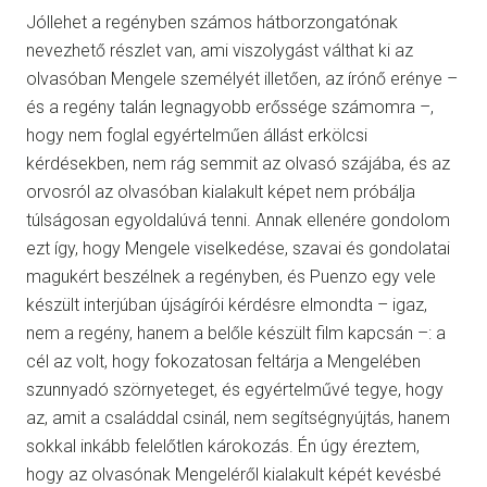
Jóllehet a regényben számos hátborzongatónak
nevezhető részlet van, ami viszolygást válthat ki az
olvasóban Mengele személyét illetően, az írónő erénye –
és a regény talán legnagyobb erőssége számomra –,
hogy nem foglal egyértelműen állást erkölcsi
kérdésekben, nem rág semmit az olvasó szájába, és az
orvosról az olvasóban kialakult képet nem próbálja
túlságosan egyoldalúvá tenni. Annak ellenére gondolom
ezt így, hogy Mengele viselkedése, szavai és gondolatai
magukért beszélnek a regényben, és Puenzo egy vele
készült interjúban újságírói kérdésre elmondta – igaz,
nem a regény, hanem a belőle készült film kapcsán –: a
cél az volt, hogy fokozatosan feltárja a Mengelében
szunnyadó szörnyeteget, és egyértelművé tegye, hogy
az, amit a családdal csinál, nem segítségnyújtás, hanem
sokkal inkább felelőtlen károkozás. Én úgy éreztem,
hogy az olvasónak Mengeléről kialakult képét kevésbé