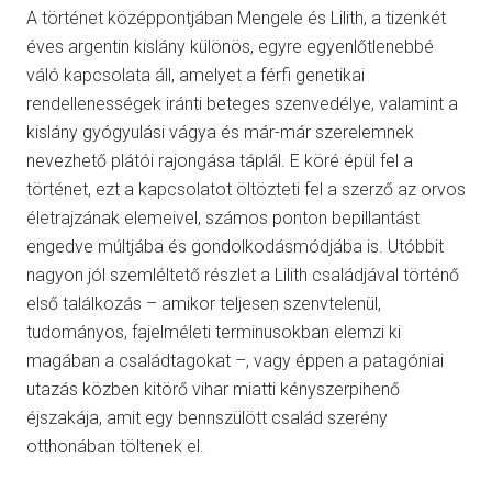
A történet középpontjában Mengele és Lilith, a tizenkét
éves argentin kislány különös, egyre egyenlőtlenebbé
váló kapcsolata áll, amelyet a férfi genetikai
rendellenességek iránti beteges szenvedélye, valamint a
kislány gyógyulási vágya és már-már szerelemnek
nevezhető plátói rajongása táplál. E köré épül fel a
történet, ezt a kapcsolatot öltözteti fel a szerző az orvos
életrajzának elemeivel, számos ponton bepillantást
engedve múltjába és gondolkodásmódjába is. Utóbbit
nagyon jól szemléltető részlet a Lilith családjával történő
első találkozás – amikor teljesen szenvtelenül,
tudományos, fajelméleti terminusokban elemzi ki
magában a családtagokat –, vagy éppen a patagóniai
utazás közben kitörő vihar miatti kényszerpihenő
éjszakája, amit egy bennszülött család szerény
otthonában töltenek el.