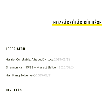
LEGFRISEBB
Harriet Constable: A hegedűvirtuóz
2025/09/28
Shannon Kirk: 15/33 ​– Maradj életben!
2025/08/24
Han Kang: Növényevő
2025/08/21
HIRDETÉS