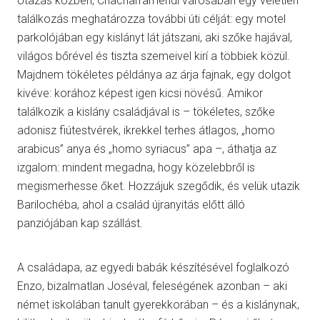
Utazás közben, Chacharramendi városában egy véletlen
találkozás meghatározza további úti célját: egy motel
parkolójában egy kislányt lát játszani, aki szőke hajával,
világos bőrével és tiszta szemeivel kirí a többiek közül.
Majdnem tökéletes példánya az árja fajnak, egy dolgot
kivéve: korához képest igen kicsi növésű. Amikor
találkozik a kislány családjával is – tökéletes, szőke
adonisz fiútestvérek, ikrekkel terhes átlagos, „homo
arabicus” anya és „homo syriacus” apa –, áthatja az
izgalom: mindent megadna, hogy közelebbről is
megismerhesse őket. Hozzájuk szegődik, és velük utazik
Barilochéba, ahol a család újranyitás előtt álló
panziójában kap szállást.
A családapa, az egyedi babák készítésével foglalkozó
Enzo, bizalmatlan Joséval, feleségének azonban – aki
német iskolában tanult gyerekkorában – és a kislánynak,