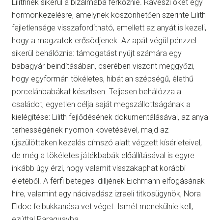
Lilithnek sikerül a bizalmába férkőznie. Ráveszi őket egy
hormonkezelésre, amelynek köszönhetően szerinte Lilith
fejletlensége visszafordítható, emellett az anyát is kezeli,
hogy a magzatok erősödjenek. Az apát végül pénzzel
sikerül behálóznia: támogatást nyújt számára egy
babagyár beindításában, cserében viszont meggyőzi,
hogy egyformán tökéletes, hibátlan szépségű, élethű
porcelánbabákat készítsen. Teljesen behálózza a
családot, egyetlen célja saját megszállottságának a
kielégítése: Lilith fejlődésének dokumentálásával, az anya
terhességének nyomon követésével, majd az
újszülötteken kezelés címszó alatt végzett kísérleteivel,
de még a tökéletes játékbabák előállításával is egyre
inkább úgy érzi, hogy valamit visszakaphat korábbi
életéből. A férfi beteges idilljének Eichmann elfogásának
híre, valamint egy nácivadász izraeli titkosügynök, Nora
Eldoc felbukkanása vet véget. Ismét menekülnie kell,
ezúttal Paraguayba…