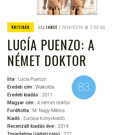
KRITIKÁK
Írta
JANCE
2014/03/16
3:50 DU.
LUCÍA PUENZO: A
NÉMET DOKTOR
Írta :
Lucía Puenzo
83
Eredeti cím :
Wakolda
Eredeti kiadás :
2011
Magyar cím :
A német doktor
Fordította :
M. Nagy Miklós
Kiadó :
Európa Könyvkiadó
Recenzált kiadás éve :
2014
Terjedelme (oldalszám) :
222