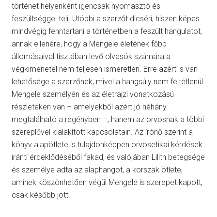
történet helyenként igencsak nyomasztó és
feszültséggel teli. Utóbbi a szerzőt dicséri, hiszen képes
mindvégig fenntartani a történetben a feszült hangulatot,
annak ellenére, hogy a Mengele életének főbb
állomásaival tisztában levő olvasók számára a
végkimenetel nem teljesen ismeretlen. Erre azért is van
lehetősége a szerzőnek, mivel a hangsúly nem feltétlenül
Mengele személyén és az életrajzi vonatkozású
részleteken van – amelyekből azért jó néhány
megtalálható a regényben –, hanem az orvosnak a többi
szereplővel kialakított kapcsolatain. Az írónő szerint a
könyv alapötlete is tulajdonképpen orvosetikai kérdések
iránti érdeklődéséből fakad, és valójában Lilith betegsége
és személye adta az alaphangot, a korszak ötlete,
aminek köszönhetően végül Mengele is szerepet kapott,
csak később jött.