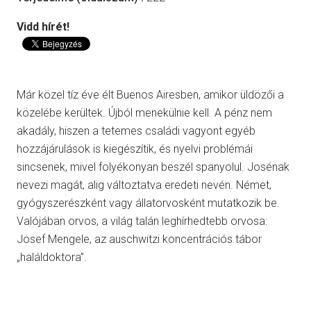
Vidd hírét!
Már közel tíz éve élt Buenos Airesben, amikor üldözői a
közelébe kerültek. Újból menekülnie kell. A pénz nem
akadály, hiszen a tetemes családi vagyont egyéb
hozzájárulások is kiegészítik, és nyelvi problémái
sincsenek, mivel folyékonyan beszél spanyolul. Josénak
nevezi magát, alig változtatva eredeti nevén. Német,
gyógyszerészként vagy állatorvosként mutatkozik be.
Valójában orvos, a világ talán leghírhedtebb orvosa:
Josef Mengele, az auschwitzi koncentrációs tábor
„haláldoktora”.