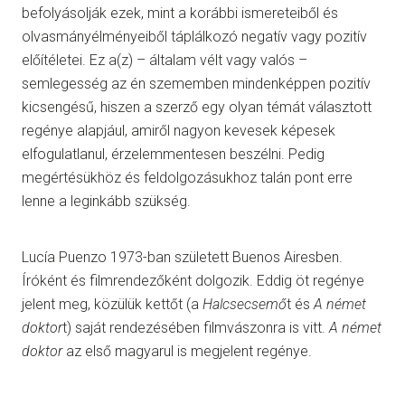
befolyásolják ezek, mint a korábbi ismereteiből és
olvasmányélményeiből táplálkozó negatív vagy pozitív
előítéletei. Ez a(z) – általam vélt vagy valós –
semlegesség az én szememben mindenképpen pozitív
kicsengésű, hiszen a szerző egy olyan témát választott
regénye alapjául, amiről nagyon kevesek képesek
elfogulatlanul, érzelemmentesen beszélni. Pedig
megértésükhöz és feldolgozásukhoz talán pont erre
lenne a leginkább szükség.
Lucía Puenzo 1973-ban született Buenos Airesben.
Íróként és filmrendezőként dolgozik. Eddig öt regénye
jelent meg, közülük kettőt (a
Halcsecsemő
t és
A német
doktor
t) saját rendezésében filmvászonra is vitt.
A német
doktor
az első magyarul is megjelent regénye.