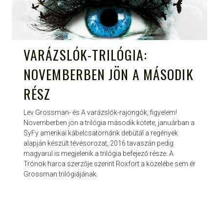
VARÁZSLÓK-TRILÓGIA:
NOVEMBERBEN JÖN A MÁSODIK
RÉSZ
Lev Grossman- és A varázslók-rajongók, figyelem!
Novemberben jön a trilógia második kötete, januárban a
SyFy amerikai kábelcsatornánk debütál a regények
alapján készült tévésorozat, 2016 tavaszán pedig
magyarul is megjelenik a trilógia befejező része. A
Trónok harca szerzője szerint Roxfort a közelébe sem ér
Grossman trilógiájának.