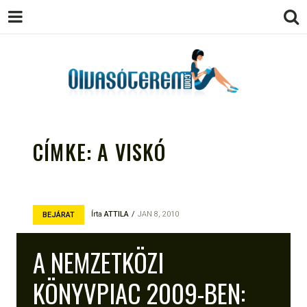
OLVASÓTEREM.COM – AZ
könyvekről könyvbarátoknak
EGÉSZSÉGES OLVASÁS
CÍMKE:
A VISKÓ
TÁMOGATÓJA
Írta
ATTILA
JAN 8, 2010
BEJÁRAT
A NEMZETKÖZI
KÖNYVPIAC 2009-BEN: