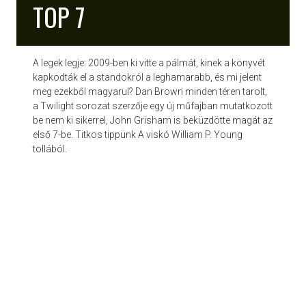
TOP 7
A legek legje: 2009-ben ki vitte a pálmát, kinek a könyvét
kapkodták el a standokról a leghamarabb, és mi jelent
meg ezekből magyarul? Dan Brown minden téren tarolt,
a Twilight sorozat szerzője egy új műfajban mutatkozott
be nem ki sikerrel, John Grisham is beküzdötte magát az
első 7-be. Titkos tippünk A viskó William P. Young
tollából.