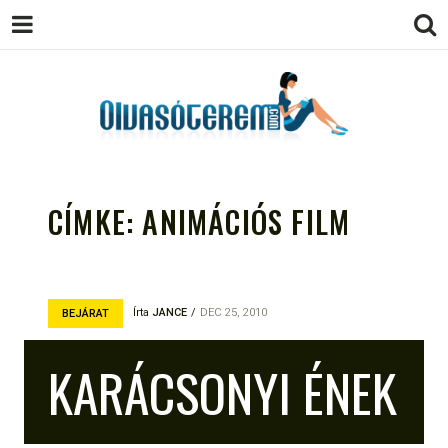
OLVASÓTEREM.COM – AZ
könyvekről könyvbarátoknak
EGÉSZSÉGES OLVASÁS
CÍMKE:
ANIMÁCIÓS FILM
TÁMOGATÓJA
Írta
JANCE
DEC 25, 2010
BEJÁRAT
KARÁCSONYI ÉNEK