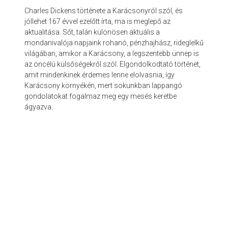
Charles Dickens története a Karácsonyról szól, és
jóllehet 167 évvel ezelőtt írta, ma is meglepő az
aktualitása. Sőt, talán különösen aktuális a
mondanivalója napjaink rohanó, pénzhajhász, rideglelkű
világában, amikor a Karácsony, a legszentebb ünnep is
az öncélú külsőségekről szól. Elgondolkodtató történet,
amit mindenkinek érdemes lenne elolvasnia, így
Karácsony környékén, mert sokunkban lappangó
gondolatokat fogalmaz meg egy mesés keretbe
ágyazva.