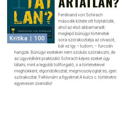
ÁRTATLAN?
Ferdinand von Schirach
második kötete ott folytatódik,
ahol az első abbamaradt:
meglepő bűnügyi történetek
Kritika
|
100
sora szórakoztatja az olvasót,
bár ez így – tudom, – furcsán
hangzik. Bűnügyi eseteken nem szokás szórakozni, de
az ügyvédként praktizáló Schirach képes ezeket úgy
tálalni, mint a legjobb tollforgató, s a történeteivel
meghökkent, elgondolkoztat, megmosolyogtat és, igen:
szórakoztat. Felhívnám a figyelmet A kulcs c. történetre:
egyenesen zseniális!