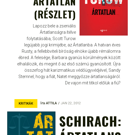
ÁRTATLAN
(RÉSZLET)
Lapozz bele a zseniális
Ártatlanságra ítélve
folytatásába, Scott Turow
legújabb jogi krimijébe, az Ártatlanba. A hatvan éves
Rusty, a fellebbviteli bíróság elnöke újabb rémálomra
ébred. A felesége, Barbara gyanús körülmények között
elhalálozik, és megint ő az első számú gyanúsított. Újra
összefog hát karizmatikus védőügyvédjével, Sandy
Sternnel, hogy a fiát, Natet meggyőzze ártatlanságáról.
De vajon mit titkol előlük a fiú?
Írta
ATTILA
JAN 22, 2012
KRITIKÁK
SCHIRACH: