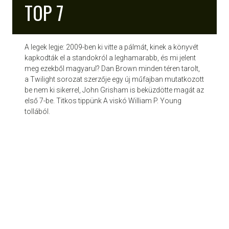
TOP 7
A legek legje: 2009-ben ki vitte a pálmát, kinek a könyvét
kapkodták el a standokról a leghamarabb, és mi jelent
meg ezekből magyarul? Dan Brown minden téren tarolt,
a Twilight sorozat szerzője egy új műfajban mutatkozott
be nem ki sikerrel, John Grisham is beküzdötte magát az
első 7-be. Titkos tippünk A viskó William P. Young
tollából.