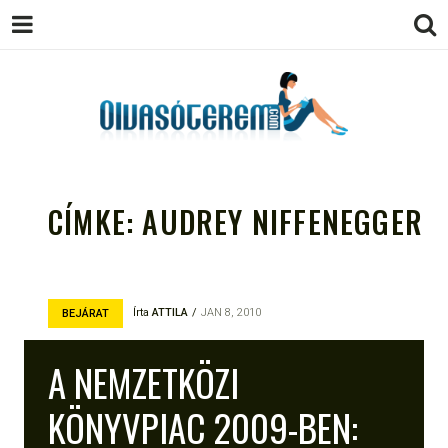
OLVASÓTEREM.COM – AZ
könyvekről könyvbarátoknak
EGÉSZSÉGES OLVASÁS
CÍMKE:
AUDREY NIFFENEGGER
TÁMOGATÓJA
Írta
ATTILA
JAN 8, 2010
BEJÁRAT
A NEMZETKÖZI
KÖNYVPIAC 2009-BEN: