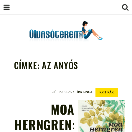
OLVASÓTEREM.COM – AZ
könyvekről könyvbarátoknak
EGÉSZSÉGES OLVASÁS
CÍMKE:
AZ ANYÓS
TÁMOGATÓJA
JÚL 29, 2025
Írta
KINGA
KRITIKÁK
MOA
HERNGREN: