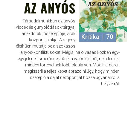
AZ ANYÓS
Társadalmunkban az anyós
viccek és gúnyolódások tárgya,
anekdoták főszereplője, viták
Kritika
|
70
központi alakja. A regény
élethűen mutatja be a szokásos
anyós-konfliktusokat. Mégis, ha olvasás közben egy-
egy jelenet ismerősnek tűnik a valós életből, ne feledjük:
minden történetnek több oldala van. Moa Herngren
megkísérli a teljes képet ábrázolni úgy, hogy minden
szereplő a saját nézőpontját hozza ugyanarról a
helyzetről.