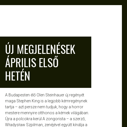
ATTILA
ÁPR 6, 2010
ÚJ MEGJELENÉSEK
ÁPRILIS ELSŐ
HETÉN
A Budapesten élő Olen Steinhauer új regényét
maga Stephen King is a legjobb kémregénynek
tartja – azt persze nem tudjuk, hogy a horror
mestere mennyire otthonos a kémek világában.
Újra a polcokra kerül A zongorista – a szerző,
Władysław Szpilman, zenéjével együtt kínálja a