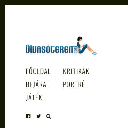
OLVASÓTEREM.COM – AZ
könyvekről könyvbarátoknak
FŐOLDAL
KRITIKÁK
EGÉSZSÉGES OLVASÁS TÁMOGATÓJ
BEJÁRAT
PORTRÉ
JÁTÉK
KERESÉS