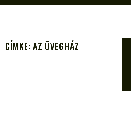
CÍMKE:
AZ ÜVEGHÁZ
A