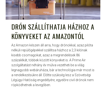
DRÓN SZÁLLÍTHATJA HÁZHOZ A
KÖNYVEKET AZ AMAZONTÓL
Az Amazon készen áll arra, hogy drónokkal, azaz pilóta
nélküli repülőgépekkel szállítsa házhoz a 2,3 kilónak
kisebb csomagokat, azaz a megrendelések 86
százalékát, többek között könyveket is. A Prime Air
szolgáltatást néhány év múlva vezetheti be a világ
legnagyobb webáruháza, bár a technológia már most is
a rendelkezésükre áll. Előtte szükség lesz a Szövetségi
Légügyi Hatóság engedélyére, egyelőre civil drónok nem
röpködhetnek a levegőben.