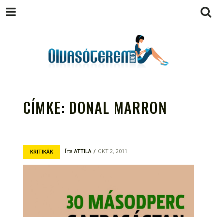
OLVASÓTEREM.COM – AZ
könyvekről könyvbarátoknak
EGÉSZSÉGES OLVASÁS
CÍMKE:
DONAL MARRON
TÁMOGATÓJA
Írta
ATTILA
OKT 2, 2011
KRITIKÁK