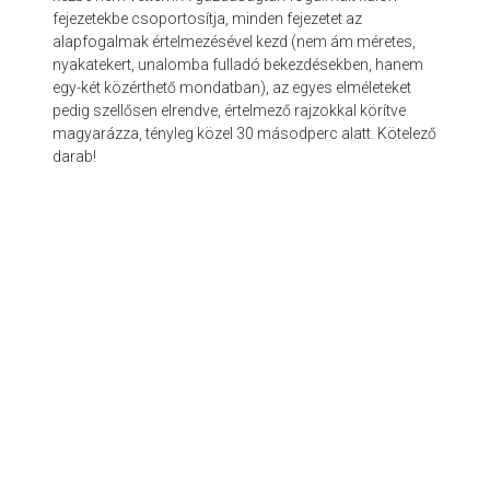
fejezetekbe csoportosítja, minden fejezetet az
alapfogalmak értelmezésével kezd (nem ám méretes,
nyakatekert, unalomba fulladó bekezdésekben, hanem
egy-két közérthető mondatban), az egyes elméleteket
pedig szellősen elrendve, értelmező rajzokkal körítve
magyarázza, tényleg közel 30 másodperc alatt. Kötelező
darab!