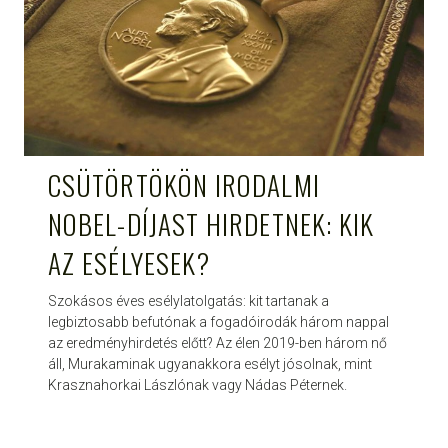
CSÜTÖRTÖKÖN IRODALMI
NOBEL-DÍJAST HIRDETNEK: KIK
AZ ESÉLYESEK?
Szokásos éves esélylatolgatás: kit tartanak a
legbiztosabb befutónak a fogadóirodák három nappal
az eredményhirdetés előtt? Az élen 2019-ben három nő
áll, Murakaminak ugyanakkora esélyt jósolnak, mint
Krasznahorkai Lászlónak vagy Nádas Péternek.