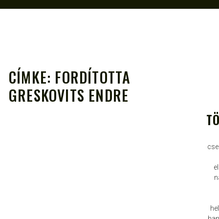
CÍMKE:
FORDÍTOTTA
GRESKOVITS ENDRE
TÖ
A
cse
e
n
he
han