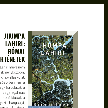
JHUMPA
AUG 8, 2025
SZILÁGYI BEA
LAHIRI:
RÓMAI
RTÉNETEK
Lahiri műve nem
lekményközpont
ú novelláskötet;
lsősorban nem a
agy fordulatokra
vagy izgalmas
konfliktusokra
lyezi a hangsúlyt,
em a helyszínek,