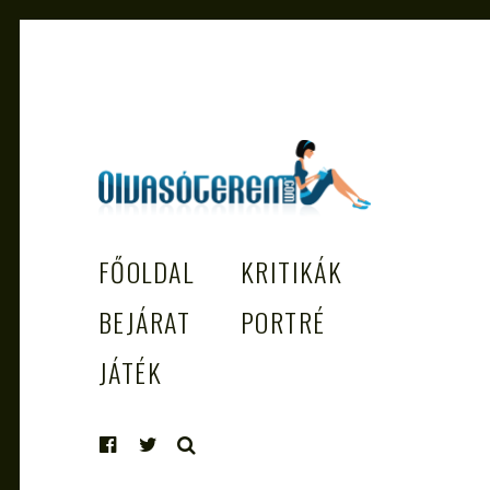
OLVASÓTEREM.COM – AZ
könyvekről könyvbarátoknak
FŐOLDAL
KRITIKÁK
EGÉSZSÉGES OLVASÁS TÁMOGATÓJ
BEJÁRAT
PORTRÉ
JÁTÉK
KERESÉS