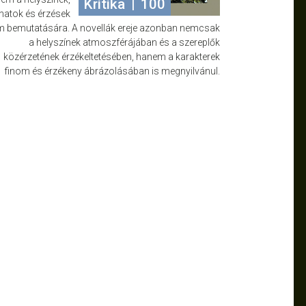
Kritika
|
100
anatok és érzések
m bemutatására. A novellák ereje azonban nemcsak
a helyszínek atmoszférájában és a szereplők
közérzetének érzékeltetésében, hanem a karakterek
finom és érzékeny ábrázolásában is megnyilvánul.