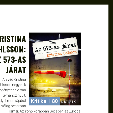
RISTINA
OKT 7, 2014
ROBERTO
HLSSON:
Z 573-AS
JÁRAT
A svéd Kristina
hlsson negyedik
regényében olyan
témához nyúlt,
Kritika
|
80
lyet munkájából
olyólag behatóan
ismer. Az írónő korábban Bécsben az Európai