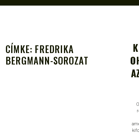
K
CÍMKE:
FREDRIKA
O
BERGMANN-SOROZAT
A
A
O
ame
kif