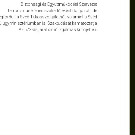
Biztonsági és Együttműködési Szervezet
terrorizmusellenes szakértőjeként dolgozott, de
gfordult a Svéd Titkosszolgálatnál, valamint a Svéd
ülügyminisztériumban is. Szaktudását kamatoztatja
Az 573-as járat című izgalmas krimijében.