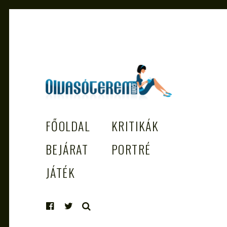
OLVASÓTEREM.COM – AZ
könyvekről könyvbarátoknak
FŐOLDAL
KRITIKÁK
EGÉSZSÉGES OLVASÁS TÁMOGATÓJ
BEJÁRAT
PORTRÉ
JÁTÉK
KERESÉS