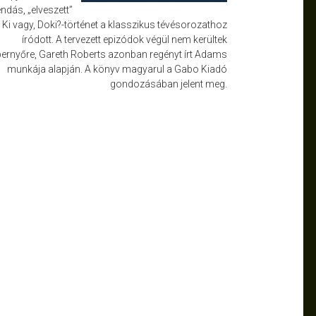
endás, „elveszett”
Ki vagy, Doki?-történet a klasszikus tévésorozathoz
íródott. A tervezett epizódok végül nem kerültek
ernyőre, Gareth Roberts azonban regényt írt Adams
munkája alapján. A könyv magyarul a Gabo Kiadó
gondozásában jelent meg.