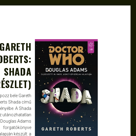
GARETH
NOV 22, 2013
ATTILA
OBERTS:
SHADA
RÉSZLET)
pozz bele Gareth
erts Shada című
gényébe. A Shada
z utánozhatatlan
Douglas Adams
forgatókönyve
alapján készült: a