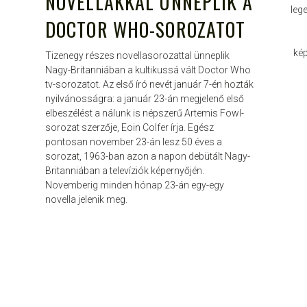
NOVELLÁKKAL ÜNNEPLIK A
leg
DOCTOR WHO-SOROZATOT
kép
Tizenegy részes novellasorozattal ünneplik
Nagy-Britanniában a kultikussá vált Doctor Who
tv-sorozatot. Az első író nevét január 7-én hozták
nyilvánosságra: a január 23-án megjelenő első
elbeszélést a nálunk is népszerű Artemis Fowl-
sorozat szerzője, Eoin Colfer írja. Egész
pontosan november 23-án lesz 50 éves a
sorozat, 1963-ban azon a napon debütált Nagy-
Britanniában a televíziók képernyőjén.
Novemberig minden hónap 23-án egy-egy
novella jelenik meg.