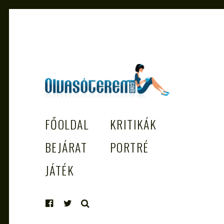
OLVASÓTEREM.COM – AZ
könyvekről könyvbarátoknak
FŐOLDAL
KRITIKÁK
EGÉSZSÉGES OLVASÁS TÁMOGATÓJ
BEJÁRAT
PORTRÉ
JÁTÉK
KERESÉS