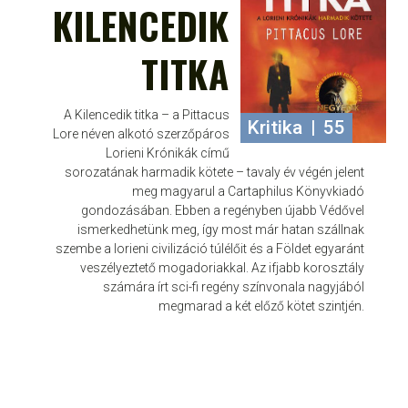
KILENCEDIK
TITKA
A Kilencedik titka – a Pittacus
Kritika
|
55
Lore néven alkotó szerzőpáros
Lorieni Krónikák című
sorozatának harmadik kötete – tavaly év végén jelent
meg magyarul a Cartaphilus Könyvkiadó
gondozásában. Ebben a regényben újabb Védővel
ismerkedhetünk meg, így most már hatan szállnak
szembe a lorieni civilizáció túlélőit és a Földet egyaránt
veszélyeztető mogadoriakkal. Az ifjabb korosztály
számára írt sci-fi regény színvonala nagyjából
megmarad a két előző kötet szintjén.