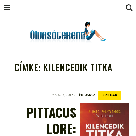
OLVASÓTEREM.COM – AZ
könyvekről könyvbarátoknak
EGÉSZSÉGES OLVASÁS
CÍMKE:
KILENCEDIK TITKA
TÁMOGATÓJA
MÁRC 5, 2013
Írta
JANCE
KRITIKÁK
PITTACUS
LORE: